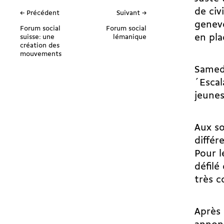
de civ
← Précédent
Suivant →
genevo
Forum social
Forum social
en pla
suisse: une
lémanique
création des
mouvements
Samedi
´Escal
jeunes
Aux so
différ
Pour l
défilé
très c
Après 