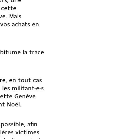
urs, une
 cette
e. Mais
vos achats en
 bitume la trace
re, en tout cas
 les militant-e-s
cette Genève
nt Noël.
possible, afin
ières victimes