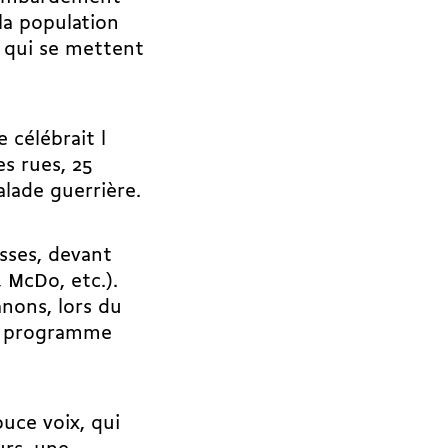
 la population
 qui se mettent
 célébrait l
s rues, 25
alade guerrière.
sses, devant
 McDo, etc.).
nons, lors du
le programme
uce voix, qui