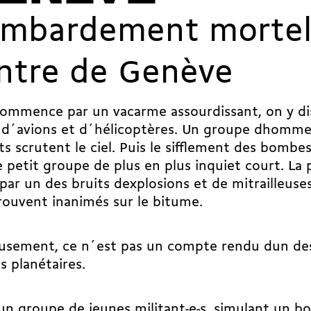
mbardement mortel
ntre de Genève
commence par un vacarme assourdissant, on y di
s d´avions et d´hélicoptères. Un groupe dhomm
ts scrutent le ciel. Puis le sifflement des bomb
Le petit groupe de plus en plus inquiet court. La
 par un des bruits dexplosions et de mitrailleuses
rouvent inanimés sur le bitume.
usement, ce n´est pas un compte rendu dun d
ts planétaires.
un groupe de jeunes militant-e-s, simulant un