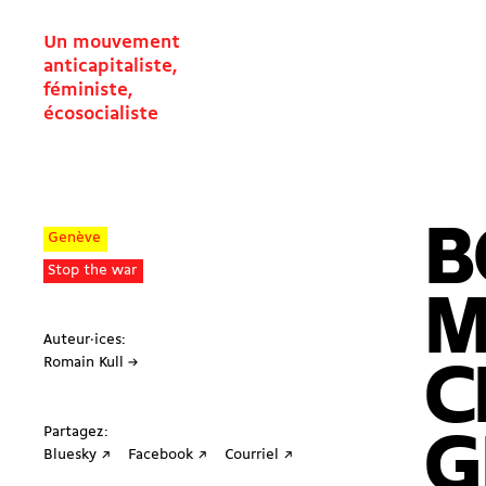
Un mouvement
anticapitaliste,
féministe,
écosocialiste
B
Genève
Stop the war
M
Auteur·ices:
Romain Kull →
C
Partagez:
G
Bluesky ↗
Facebook ↗
Courriel ↗