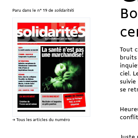
Bo
Paru dans le n° 19 de
solidaritéS
ce
Tout 
bruit
inquie
ciel. 
suivie
se ret
Heure
confli
→ Tous les articles du numéro
Juste 