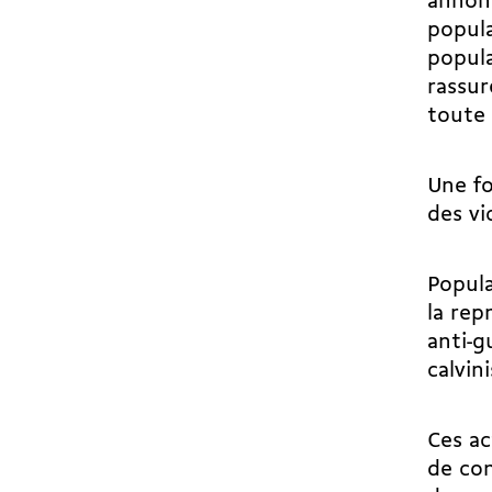
annonc
popula
popul
rassur
toute
Une fo
des vi
Popula
la rep
anti-g
calvin
Ces ac
de con