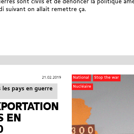
erres sont civils et de dénoncer la politique amé
di suivant on allait remettre ça.
21.02.2019
21.02.2019
National
Stop the war
Nucléaire
s les pays en guerre
EXPORTATION
S EN
0