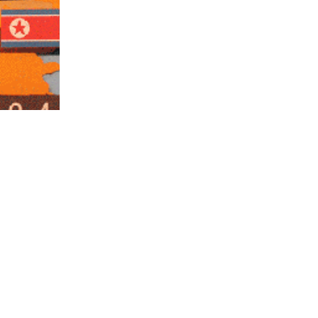
→
Céline Nahory
Neuchâtel