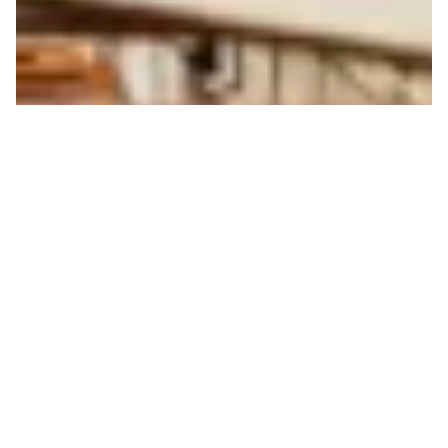
POUR LE DROIT À NE PAS
SUFFOQUER
La protection de la santé au travail lors des
canicules est un enjeu de santé publique et de
justice sociale. Malgré des avancées, il devient...
24.07.2026
Économie
Écologie
National
International