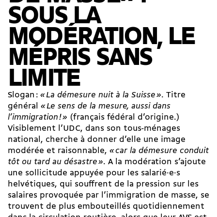
SOUS LA
MODÉRATION, LE
MÉPRIS SANS
LIMITE
Slogan :
«
La démesure nuit à la Suisse
»
. Titre
général
«
Le sens de la mesure, aussi dans
l’immigration
!
»
(français fédéral d’origine.)
Visiblement l’UDC, dans son tous-ménages
national, cherche à donner d’elle une image
modérée et raisonnable,
«
car la démesure conduit
tôt ou tard au désastre
»
. A la modération s’ajoute
une sollicitude appuyée pour les sa­la­rié·e·s
helvétiques, qui souffrent de la pression sur les
salaires provoquée par l’immigration de masse, se
trouvent de plus embouteillés quotidiennement