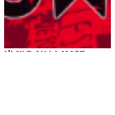
L’ASILE OU LA MORT
Hommage à Alireza
→
Al S. Gutierrez
19.06.2020
Édito
National
Immigration/Racisme