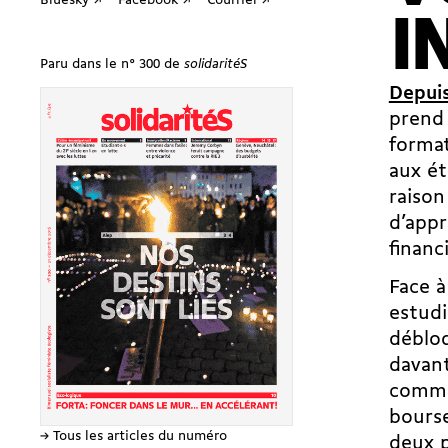
Bluesky ↗
Facebook ↗
Courriel ↗
I
Paru dans le n° 300 de
solidaritéS
Depuis
prend 
format
aux ét
raison
d’appr
financ
Face à
estudi
débloq
davant
commun
bours
→ Tous les articles du numéro
deux 