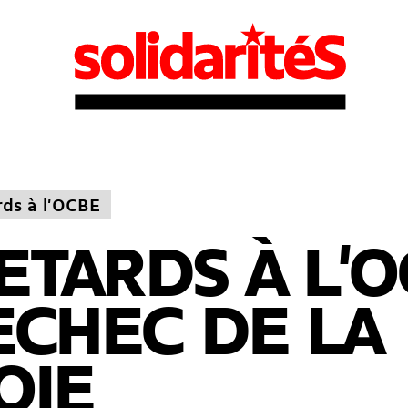
rds à l'OCBE
ETARDS À L'
 ECHEC DE LA
OIE