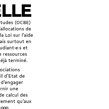
ELLE
’études (OCBE)
allocations de
a Loi sur l’aide
ais surtout en
udiant·e·s et
de ressources
déjà terminé.
sociations
l d’Etat de
 d’engager
rnir une
e calcul des
lement qu’aux
1000