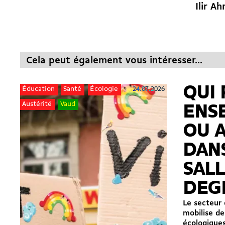
Ilir A
Cela peut également vous intéresser...
QUI 
24.07.2026
Éducation
Santé
Écologie
Austérité
Vaud
ENS
OU 
DAN
SALL
DEG
Le secteur
mobilise de
écologiques