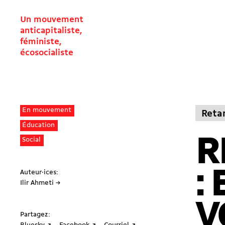
Un mouvement
anticapitaliste,
féministe,
écosocialiste
En mouvement
Reta
Éducation
R
Social
:
Auteur·ices:
Ilir Ahmeti →
V
Partagez: