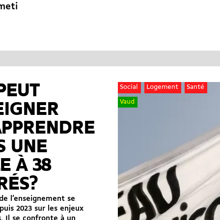
hmeti
PEUT
Social
Logement
Santé
Vaud
EIGNER
APPRENDRE
S UNE
E À 38
RÉS?
 de l’enseignement se
puis 2023 sur les enjeux
. Il se confronte à un