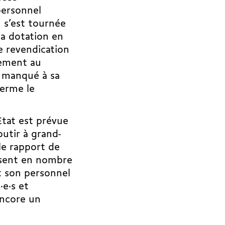
 personnel
 s’est tournée
la dotation en
e revendication
dement au
i manqué à sa
terme le
Etat est prévue
outir à grand-
le rapport de
lisent en nombre
it son personnel
·e·s et
encore un