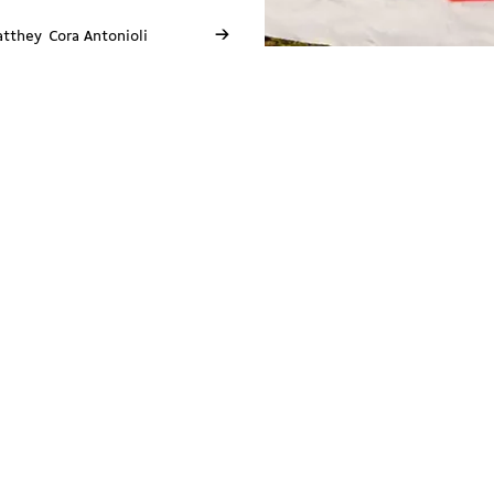
→
atthey
Cora Antonioli
Vaud
5 place Chauderon
1003 Lausanne
E
vaud@solidarites.ch ↗︎
↗︎
T
+41 79 402 28 74
fb
@solidarites.vaud ↗︎
Ig
/solidarites_vaud ↗︎