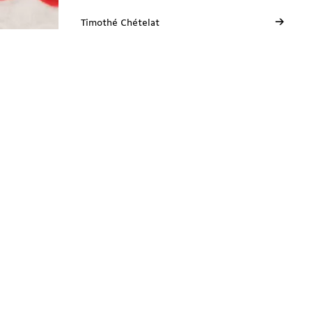
→
Timothé Chételat
Neuchâtel
Avenue de la Gare 3
2000 Neuchâtel
E
ne@solidarites.ch ↗︎
T
+41 77 502 79 53
fb
@solidaritesne ↗︎
Ig
/solidarites_ne ↗︎