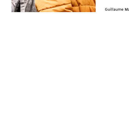
Guillaume M
Suivez-nous
Contacts régionaux
Bluesky ↗︎
Mastodon ↗︎
Genève
Instagram ↗︎
Threads ↗︎
25 rue des Gares
Facebook ↗︎
CP 2089
1211 Genève 2
Contactez-nous
E
info@solidarites.ch 
Courriel ↗︎
T
+41 22 740 07 40
fb
@solidarites.ge ↗︎
Rejoignez-nous!
Ig
/solidaritesge ↗︎
J’adhère →
Abonnez-vous à notre bimensuel
Je soutiens, je m’abonne →