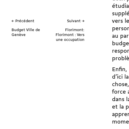
étudia
supplé
vers l
← Précédent
Suivant →
person
Budget Ville de
Florimont:
Genève
Florimont : Vers
au pa
une occupation
budget
respon
problè
Enfin,
d’ici 
chose,
force 
dans l
et la 
appren
mome