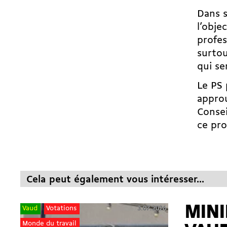
Dans s
l’obje
profes
surtou
qui se
Le PS 
approu
Consei
ce pro
Cela peut également vous intéresser...
MIN
3.07.2026
Vaud
Votations
Monde du travail