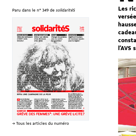
Les ri
Paru dans le n° 349 de
solidaritéS
versée
hausse
cadeau
consta
l’AVS 
→ Tous les articles du numéro