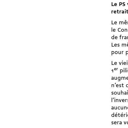
Le PS 
retrai
Le mêm
le Con
de fra
Les mê
pour p
Le vie
1
er
pil
augmen
n’est 
souhai
l’inve
aucune
détéri
sera 