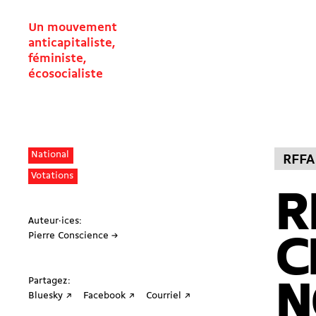
Un mouvement
anticapitaliste,
féministe,
écosocialiste
National
RFFA
Votations
R
Auteur·ices:
Pierre Conscience →
C
Partagez:
N
Bluesky ↗
Facebook ↗
Courriel ↗