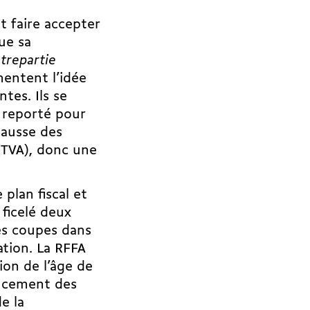
nt faire accepter
ue sa
trepartie
mentent l’idée
ntes. Ils se
 reporté pour
hausse des
 (TVA), donc une
plan fiscal et
 ficelé deux
es coupes dans
ation. La RFFA
ion de l’âge de
nancement des
e la