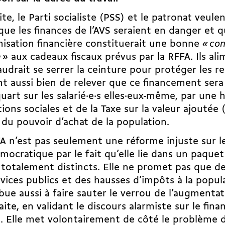
ite, le Parti socialiste (PSS) et le patronat veule
 que les finances de l’AVS seraient en danger et q
isation financière constituerait une bonne
« con
 »
aux cadeaux fiscaux prévus par la RFFA. Ils ali
faudrait se serrer la ceinture pour protéger les re
t aussi bien de relever que ce financement sera
quart sur les salarié·e·s elles·eux-même, par une 
tions sociales et de la Taxe sur la valeur ajoutée
 du pouvoir d’achat de la population.
A n’est pas seulement une réforme injuste sur le 
mocratique par le fait qu’elle lie dans un paquet
 totalement distincts. Elle ne promet pas que d
rvices publics et des hausses d’impôts à la popul
bue aussi à faire sauter le verrou de l’augmentat
raite, en validant le discours alarmiste sur le fi
. Elle met volontairement de côté le problème d