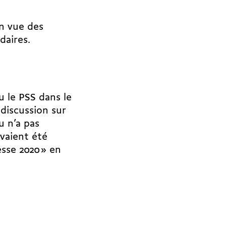
en vue des
daires.
u le PSS dans le
 discussion sur
u n’a pas
vaient été
esse 2020 » en