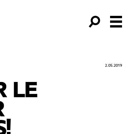
2.05.2019
R LE
R
!