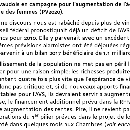
vaudois en campagne pour l’augmentation de l’â
te des femmes (PV2020).
e discours nous est rabâché depuis plus de ving
seil fédéral pronostiquait déjà un déficit de l’AVS
ncs pour 2010. Elle y parvenait avec un excédent 
mes prévisions alarmistes ont été déjouées rég
arvenir à un bilan 2017 bénéficiaire de 1,1 milliar
illissement de la population ne met pas en péril 
ier pour une raison simple: les richesses produit
tent quatre fois plus vite que l’espérance de vi
donc pas critique et, si de nouveaux apports fina
tables pour l’AVS, ils devraient servir à augmente
rse, le financement additionnel prévu dans la RF
 augmentation des rentes. Pire, il ne revient pas
orations du 1
er
pilier prévues dans le projet de lo
voté dans quelques mois aux Chambres (
voir enca