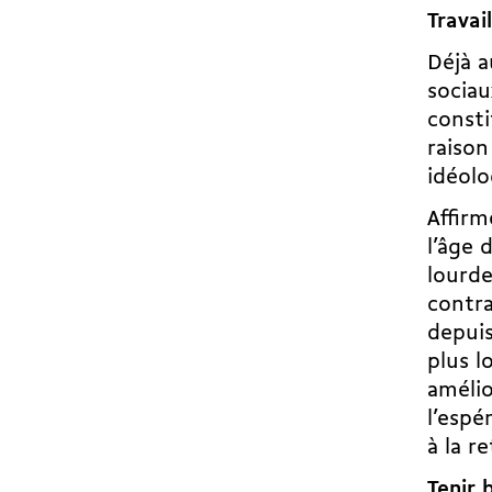
Travai
Déjà a
sociau
consti
raison
idéolo
Affirm
l’âge 
lourde
contra
depuis
plus l
amélio
l’espé
à la re
Tenir 