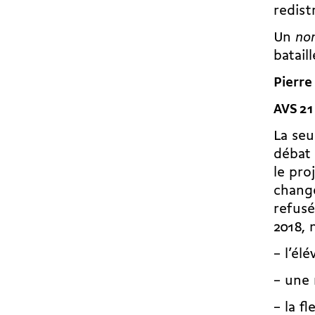
redist
Un
no
batail
Pierre
AVS 21
La seu
débat 
le pro
changé
refusé
2018,
– l’él
– une 
– la fl