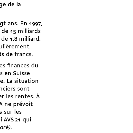
ge de la
t ans. En 1997,
 de 15 milliards
de 1,8 milliard.
ulièrement,
ds de francs.
les finances du
es en Suisse
e. La situation
nciers sont
r les rentes. À
FA ne prévoit
 sur les
i AVS 21 qui
dré).