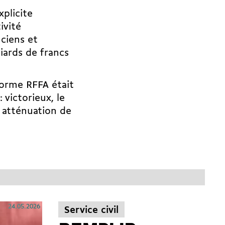
xplicite
ivité
ciens et
iards de francs
forme RFFA était
 victorieux, le
e atténuation de
24.05.2026
Service civil