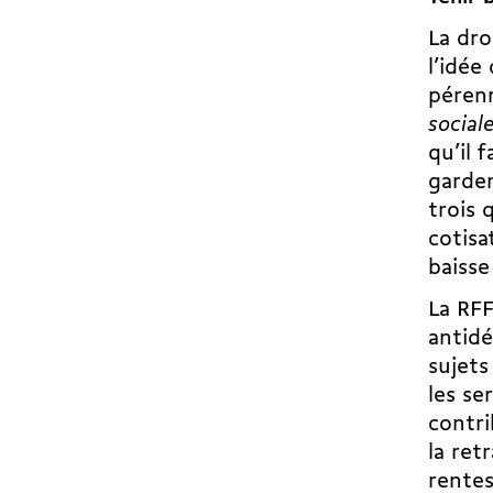
La dro
l’idée
pérenn
sociale
qu’il 
garden
trois 
cotisa
baisse
La RFF
antidé
sujets
les se
contri
la ret
rentes