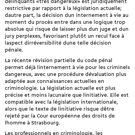
délinquants «très dangereux» est juridiquement
restrictive par rapport à la législation actuelle;
dautre part, la décision dun internement à vie au
moment du procès entre dans une logique trop
absolue qui risque de laisser plus dun juge et dun
jury perplexes, favorisant plutôt un recul face à
laspect dirréversibilité dune telle décision
pénale.
La récente révision partielle du code pénal
permet déjà linternement à vie pour les criminels
dangereux, avec une procédure dévaluation plus
adaptée aux connaissances actuelles en
criminologie. La législation actuelle est plus
précise et moins lacunaire que linitiative. Elle est
compatible avec la législation internationale,
alors que le texte de linitiative risque dêtre
rejeté par la Cour européenne des droits de
lhomme à Strasbourg.
Les professionnels en criminologie, les