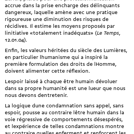
accrue dans la prise encharge des délinquants
dangereux, laquelle amène avec une pratique
rigoureuse une diminution des risques de
récidives. Il estime les moyens proposés par
linitiative «totalement inadéquats» (
Le Temps
,
12.01.04).
Enfin, les valeurs héritées du siècle des Lumières,
en particulier lhumanisme qui a inspiré la
première formulation des droits de lHomme,
doivent alimenter cette réflexion.
Lespoir laissé à chaque être humain dévoluer
dans sa propre humanité est une lueur que nous
nous devons dentretenir.
La logique dune condamnation sans appel, sans
espoir, pousse au contraire lêtre humain dans la
voie régressive de comportements désespérés,
et lexpérience de telles condamnations montre
au contraire quelles enferment et renforcent les