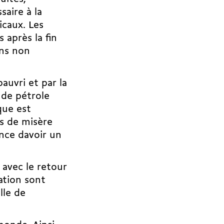
aire à la
icaux. Les
 après la fin
ons non
auvri et par la
 de pétrole
que est
s de misère
nce davoir un
avec le retour
ation sont
lle de