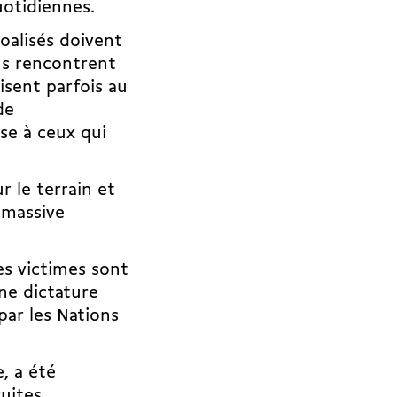
uotidiennes.
oalisés doivent
Is rencontrent
sent parfois au
de
se à ceux qui
r le terrain et
 massive
es victimes sont
une dictature
par les Nations
e, a été
uites,