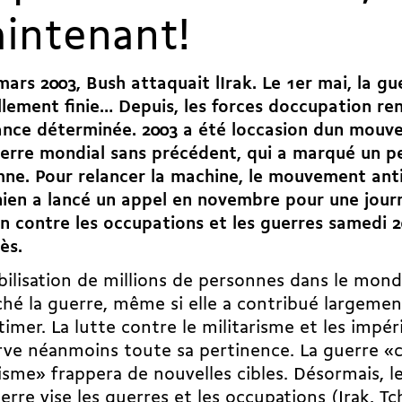
intenant!
mars 2003, Bush attaquait lIrak. Le 1er mai, la gu
ellement finie… Depuis, les forces doccupation r
ance déterminée. 2003 a été loccasion dun mou
erre mondial sans précédent, qui a marqué un pe
mne. Pour relancer la machine, le mouvement ant
ien a lancé un appel en novembre pour une jour
on contre les occupations et les guerres samedi 
ès.
ilisation de millions de personnes dans le mond
é la guerre, même si elle a contribué largement
timer. La lutte contre le militarisme et les impér
ve néanmoins toute sa pertinence. La guerre «c
isme» frappera de nouvelles cibles. Désormais,
erre vise les guerres et les occupations (Irak, T