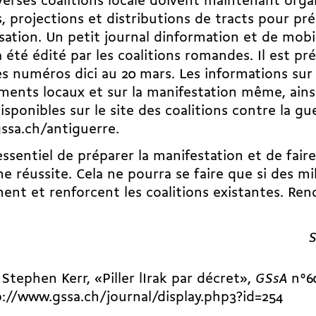
verses coalitions locale doivent maintenant orga
, projections et distributions de tracts pour pr
sation. Un petit journal dinformation et de mobi
 été édité par les coalitions romandes. Il est pré
es numéros dici au 20 mars. Les informations sur 
ents locaux et sur la manifestation même, ainsi
isponibles sur le site des coalitions contre la gu
ssa.ch/antiguerre
.
 essentiel de préparer la manifestation et de faire
ne réussite. Cela ne pourra se faire que si des mil
nent et renforcent les coalitions existantes. Ren
S
 Stephen Kerr, «Piller lIrak par décret»,
GSsA
n°6
://www.gssa.ch/journal/display.php3?id=254