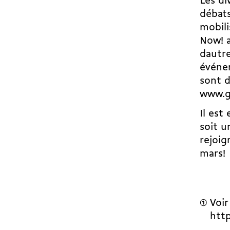
Les di
débats
mobili
Now! a
dautr
événem
sont d
www.g
Il est
soit u
rejoig
mars!
Voir
http