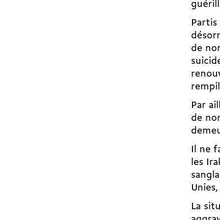
guéril
Partis
désorm
de nom
suicid
renouv
rempil
Par ai
de nom
demeu
Il ne 
les Ir
sangla
Unies,
La sit
aggrav