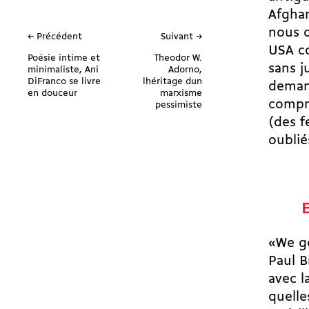
Afghan
nous d
← Précédent
Suivant →
USA c
Poésie intime et
Theodor W.
sans j
minimaliste, Ani
Adorno,
DiFranco se livre
lhéritage dun
demand
en douceur
marxisme
compri
pessimiste
(des f
oublié
«We go
Paul B
avec l
quelle