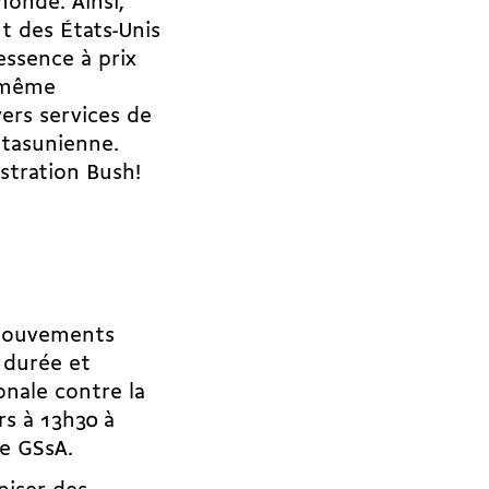
monde. Ainsi,
nt des États-Unis
essence à prix
e même
ers services de
étasunienne.
stration Bush!
 mouvements
a durée et
onale contre la
rs à 13h30 à
le GSsA.