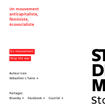
Un mouvement
anticapitaliste,
féministe,
écosocialiste
S
En mouvement
Stop the war
D
Auteur·ices:
Sébastien L'haire →
M
Partagez:
St
Bluesky ↗
Facebook ↗
Courriel ↗