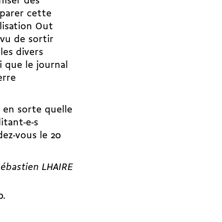
niser des
éparer cette
lisation Out
vu de sortir
les divers
 que le journal
erre
 en sorte quelle
itant-e-s
dez-vous le 20
ébastien LHAIRE
0.