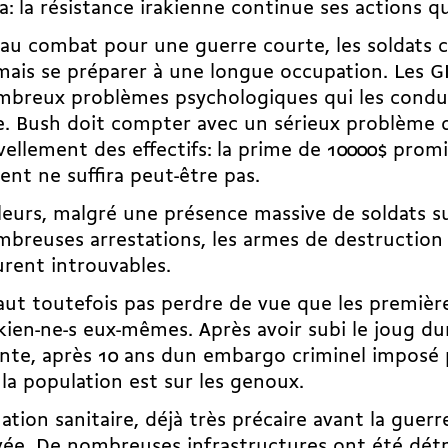
la: la résistance irakienne continue ses actions q
 au combat pour une guerre courte, les soldats c
ais se préparer à une longue occupation. Les G
breux problèmes psychologiques qui les condui
e. Bush doit compter avec un sérieux problème 
ellement des effectifs: la prime de 10000$ promi
ent ne suffira peut-être pas.
lleurs, malgré une présence massive de soldats su
breuses arrestations, les armes de destruction
rent introuvables.
faut toutefois pas perdre de vue que les premièr
akien-ne-s eux-mêmes. Après avoir subi le joug d
nte, après 10 ans dun embargo criminel imposé 
 la population est sur les genoux.
uation sanitaire, déjà très précaire avant la guerr
ée. De nombreuses infrastructures ont été détr