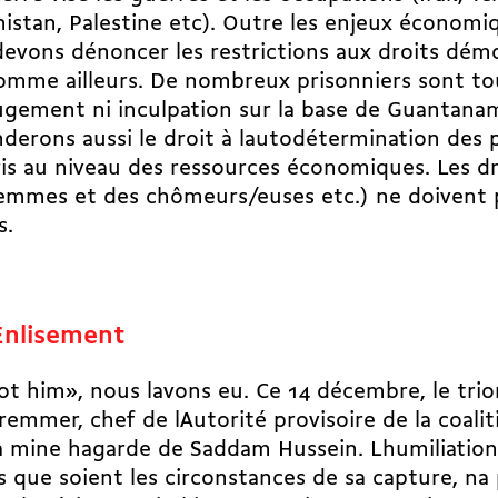
istan, Palestine etc). Outre les enjeux économi
evons dénoncer les restrictions aux droits démo
omme ailleurs. De nombreux prisonniers sont to
ugement ni inculpation sur la base de Guantana
erons aussi le droit à lautodétermination des 
s au niveau des ressources économiques. Les dr
emmes et des chômeurs/euses etc.) ne doivent 
s.
Enlisement
t him», nous lavons eu. Ce 14 décembre, le tr
remmer, chef de lAutorité provisoire de la coalit
a mine hagarde de Saddam Hussein. Lhumiliation
s que soient les circonstances de sa capture, na 