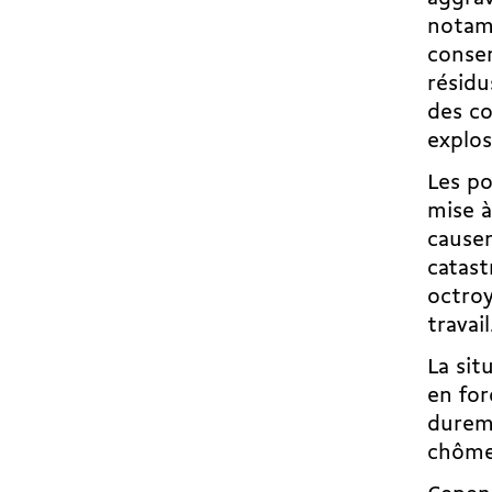
notamm
conser
résidu
des co
explos
Les po
mise à
causen
catast
octroy
travail
La sit
en for
durem
chômeu