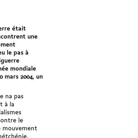
erre était
encontrent une
vement
u le pas à
iguerre
née mondiale
20 mars 2004, un
e na pas
 à la
ialismes
ontre le
 le mouvement
chétchénie,