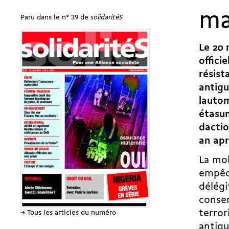
ma
Paru dans le n° 39 de
solidaritéS
Le 20 
offici
résist
antigu
lauto
étasun
dacti
an apr
La mob
empêch
délégi
conser
terror
→ Tous les articles du numéro
antigu