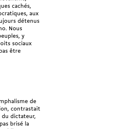
ques cachés,
cratiques, aux
ujours détenus
mo. Nous
peuples, y
oits sociaux
pas être
iomphalisme de
ion, contrastait
 du dictateur,
pas brisé la