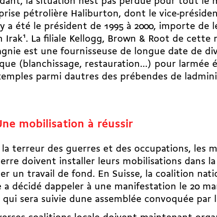
ant, la situation nest pas perdue pour tout le 
eprise pétrolière Haliburton, dont le vice-préside
 a été le président de 1995 à 2000, importe de l
n Irak
1
. La filiale Kellogg, Brown & Root de cett
nie est une fournisseuse de longue date de div
ique (blanchissage, restauration…) pour larmée 
emples parmi dautres des prébendes de ladmini
Une mobilisation à réussir
 la terreur des guerres et des occupations, les
erre doivent installer leurs mobilisations dans l
r un travail de fond. En Suisse, la coalition nati
 a décidé dappeler à une manifestation le 20 ma
 qui sera suivie dune assemblée convoquée par 