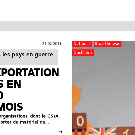
21.02.2019
21.02.2019
National
Stop the war
Nucléaire
s les pays en guerre
EXPORTATION
S EN
0
MOIS
organisations, dont le GSsA,
xporter du matériel de...
→