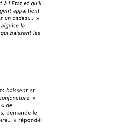
 à l’Etat et qu’il
argent appartient
pas un cadeau…
»
«
aiguise la
 qui baissent les
ts baissent et
 conjoncture.
»
r «
de
es, demande le
faire…
» répond-il