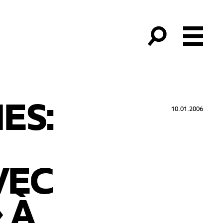
ES:
10.01.2006
VEC
 À