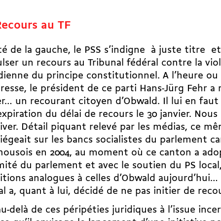
Recours au TF
é de la gauche, le PSS s’indigne  à juste titre  e
lser un recours au Tribunal fédéral contre la vio
ienne du principe constitutionnel. A l’heure o
resse, le président de ce parti Hans-Jürg Fehr a 
r… un recourant citoyen d’Obwald. Il lui en faut
l’expiration du délai de recours le 30 janvier. Nous
river. Détail piquant relevé par les médias, ce m
siégeait sur les bancs socialistes du parlement c
housois en 2004, au moment où ce canton a adopt
ité du parlement et avec le soutien du PS local
itions analogues à celles d’Obwald aujourd’hui…
al a, quant à lui, décidé de ne pas initier de reco
au-delà de ces péripéties juridiques à l’issue incer