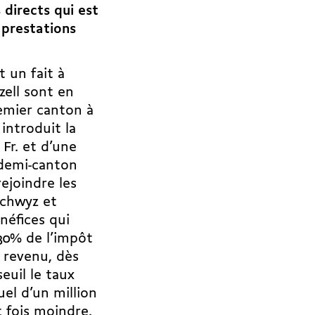
 directs qui est
 prestations
t un fait à
ell sont en
remier canton à
introduit la
Fr. et d’une
 demi-canton
ejoindre les
Schwyz et
néfices qui
 30% de l’impôt
e revenu, dès
euil le taux
el d’un million
 fois moindre.