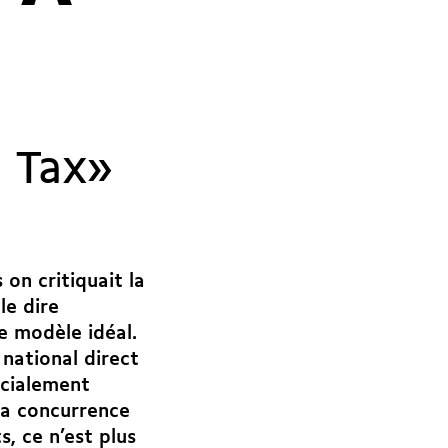
l Tax»
on critiquait la
le dire
e modèle idéal.
 national direct
ocialement
 la concurrence
, ce n’est plus