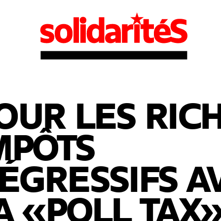
OUR LES RICH
MPÔTS
ÉGRESSIFS A
A «POLL TAX»