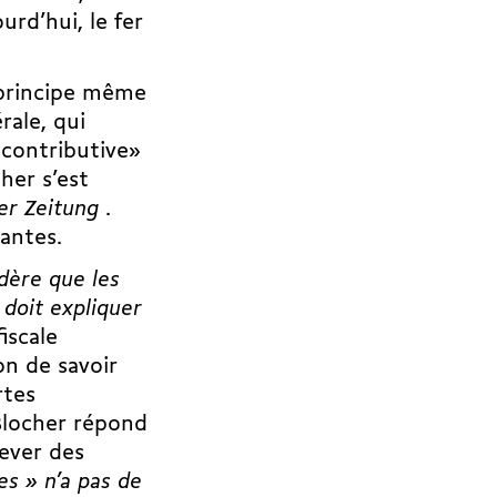
urd’hui, le fer
e principe même
rale, qui
 contributive»
her s’est
er Zeitung
.
rantes.
idère que les
 doit expliquer
fiscale
on de savoir
rtes
 Blocher répond
lever des
s » n’a pas de