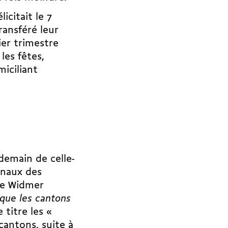
icitait le 7
ransféré leur
er trimestre
les fêtes,
miciliant
ndemain de celle-
onaux des
yne Widmer
que les cantons
 titre les «
cantons, suite à