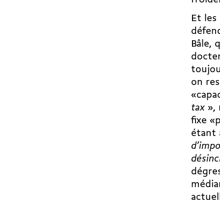
Et les
défend
Bâle, 
doctem
toujou
on res
«capac
tax
»,
fixe «
étant 
d’impo
désinc
dégre
médian
actuel