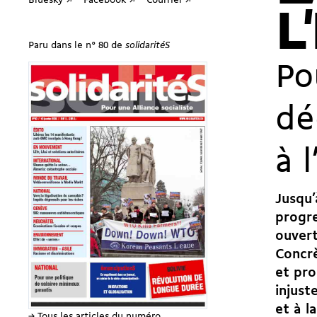
Bluesky ↗
Facebook ↗
Courriel ↗
L
Paru dans le n° 80 de
solidaritéS
Po
dé
à 
Jusqu’
progre
ouvert
Concrè
et pro
injust
et à l
→ Tous les articles du numéro