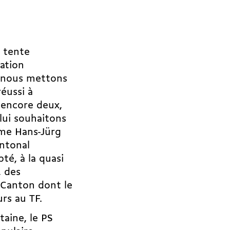
t tente
lation
u nous mettons
réussi à
 encore deux,
 lui souhaitons
ême Hans-Jürg
antonal
é, à la quasi
, des
 Canton dont le
urs au TF.
taine, le PS