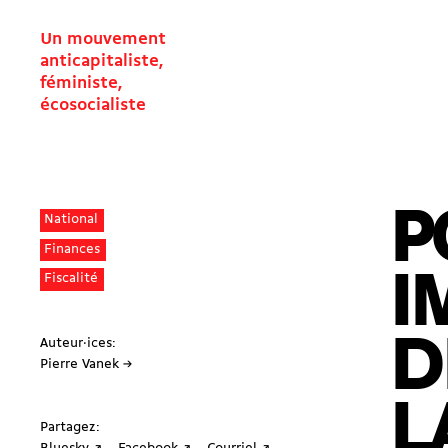
Un mouvement
anticapitaliste,
féministe,
écosocialiste
P
National
Finances
I
Fiscalité
D
Auteur·ices:
Pierre Vanek →
L
Partagez: