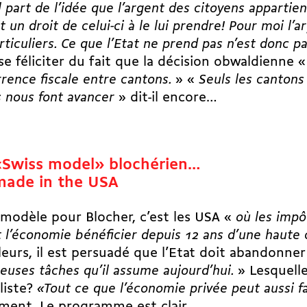
l part de l’idée que l’argent des citoyens appartient
it un droit de celui-ci à le lui prendre! Pour moi l’
rticuliers. Ce que l’Etat ne prend pas n’est donc 
se féliciter du fait que la décision obwaldienne 
rence fiscale entre cantons.
» «
Seuls les cantons
 nous font avancer
» dit-il encore…
«Swiss model» blochérien…
made in the USA
 modèle pour Blocher, c’est les USA «
où les impô
t l’économie bénéficier depuis 12 ans d’une haute
lleurs, il est persuadé que l’Etat doit abandonne
uses tâches qu’il assume aujourd’hui.
» Lesquell
liste?
«Tout ce que l’économie privée peut aussi 
ment. Le programme est clair.