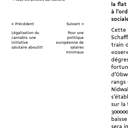
la fla
à l’or
social
← Précédent
Suivant →
Cette 
Légalisation du
Pour une
Schaf
cannabis: une
politique
initiative
européenne de
train 
salutaire aboutit!
salaires
«oser»
minimaux
dégres
fortun
d’Obwa
rangs 
Nidwal
s’étab
sur la
300000
baisse
sera i