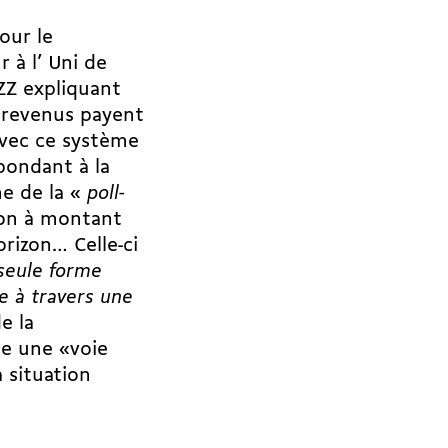
our le
 à l’ Uni de
NZZ expliquant
s revenus payent
avec ce système
pondant à la
me de la «
poll-
ion à montant
orizon… Celle-ci
 seule forme
e à travers une
de la
e une «voie
a situation