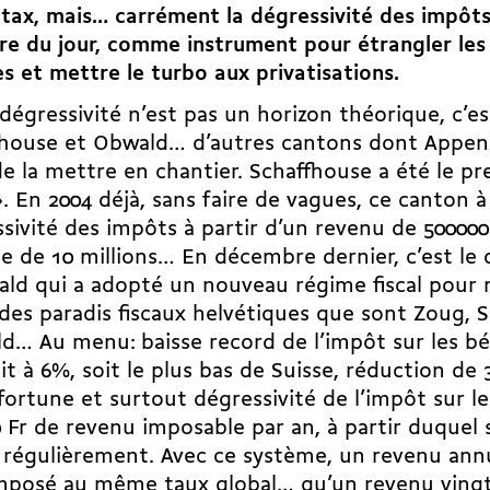
t tax, mais… carrément la dégressivité des impôts
dre du jour, comme instrument pour étrangler les
es et mettre le turbo aux privatisations.
dégressivité n’est pas un horizon théorique, c’es
fhouse et Obwald… d’autres cantons dont Appenz
de la mettre en chantier. Schaffhouse a été le p
. En 2004 déjà, sans faire de vagues, ce canton à 
sivité des impôts à partir d’un revenu de 500000 
e de 10 millions… En décembre dernier, c’est le
ld qui a adopté un nouveau régime fiscal pour r
des paradis fiscaux helvétiques que sont Zoug, 
d… Au menu: baisse record de l’impôt sur les bé
lit à 6%, soit le plus bas de Suisse, réduction de
 fortune et surtout dégressivité de l’impôt sur l
 Fr de revenu imposable par an, à partir duquel s
 régulièrement. Avec ce système, un revenu annu
mposé au même taux global… qu’un revenu vingt