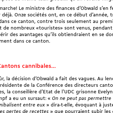
marche! Le ministre des finances d’Obwald s’en fél
r déjà. Onze sociétés ont, en ce début d’année, t
dans ce canton, contre trois seulement au premi
t de nombreux «touristes» sont venus, pendant 
érir des avantages qu’ils obtiendraient en se do
ement dans ce canton.
Cantons cannibales…
ûr, la décision d’Obwald a fait des vagues. Au le
 présidente de la Conférence des directeurs cant
es, la conseillère d’Etat de l’UDC grisonne Evel
pf a eu un sursaut: «
On ne peut pas permettre 
nibalisent entre eux
» dira-t-elle, évoquant à juste
es pertes de recettes
» que pourraient subir les 