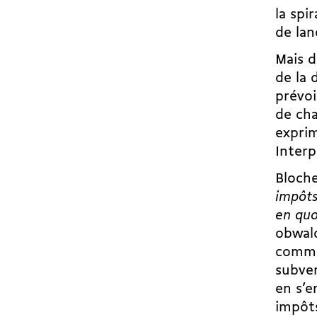
la spi
de lan
Mais d
de la 
prévoi
de cha
exprim
Interp
Bloch
impôts
en quo
obwal
commen
subven
en s’e
impôt