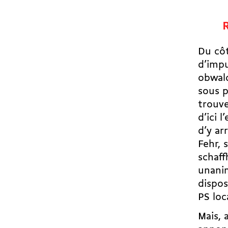
Du côt
d’impu
obwald
sous p
trouve
d’ici 
d’y ar
Fehr, 
schaff
unanim
dispos
PS loc
Mais, 