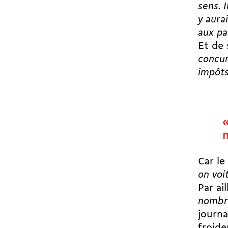
sens. I
y aura
aux pa
Et de 
concur
impôts
Car le
on voi
Par ai
nombre
journa
froide