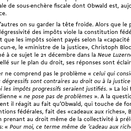
rale de sous-enchère fiscale dont Obwald est, aujo
ce.
’autres on su garder la tête froide. Alors que l
dégressivité des impôts viole la constitution fédé
t que les impôts soient payés selon la «capacité
cun-e, le «ministre de la justice», Christoph Bloc
é à ce sujet le 21 décembre dans la
Neue Luzern
ellé sur le plan du droit, ses réponses sont éclai
er ne comprend pas le problème «
celui qui cons
 dégressifs sont contraires au droit ou à la justice
i les impôts progressifs seraient justifiés.
» La loi 
dienne «
ne pose pas de problèmes
». A la questi
t il réagit au fait qu’Obwald, qui touche de fo
tions fédérales, fait des «cadeaux aux riches»,
n prenant au droit même de la collectivité à pré
s: «
Pour moi, ce terme même de ’cadeau aux riche