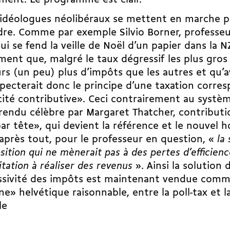
 idéologues néolibéraux se mettent en marche p
re. Comme par exemple Silvio Borner, professeur
qui se fend la veille de Noël d’un papier dans la 
ent que, malgré le taux dégressif les plus gro
rs (un peu) plus d’impôts que les autres et qu’
pecterait donc le principe d’une taxation corres
ité contributive». Ceci contrairement au systè
 rendu célèbre par Margaret Thatcher, contribut
par tête», qui devient la référence et le nouvel h
après tout, pour le professeur en question, «
la
sition qui ne mènerait pas à des pertes d’efficienc
itation à réaliser des revenus
». Ainsi la solution 
ssivité des impôts est maintenant vendue comm
e» helvétique raisonnable, entre la poll-tax et l
le