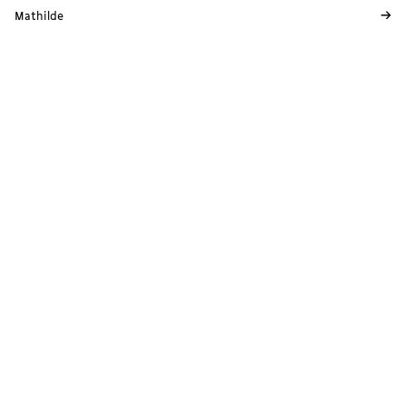
→
Mathilde
23.05.2026
Neuchâtel
Immigration