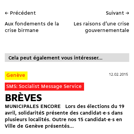
← Précédent
Suivant →
Aux fondements de la
Les raisons d’une crise
crise birmane
gouvernementale
Cela peut également vous intéresser...
12.02.2015
12.02.2015
Genève
SMS: Socialist Message Service
BRÈVES
MUNICIPALES ENCORE Lors des élections du 19
avril, solidaritéS présente des candidat·e·s dans
plusieurs localités. Outre nos 15 candidat·e·s en
Ville de Genève présentés...