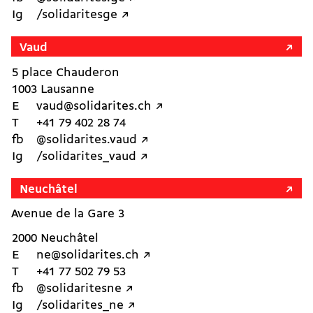
Ig
/solidaritesge ↗︎
Vaud
5 place Chauderon
1003 Lausanne
E
vaud@solidarites.ch ↗︎
T
+41 79 402 28 74
fb
@solidarites.vaud ↗︎
Ig
/solidarites_vaud ↗︎
Neuchâtel
Avenue de la Gare 3
2000 Neuchâtel
E
ne@solidarites.ch ↗︎
T
+41 77 502 79 53
fb
@solidaritesne ↗︎
Ig
/solidarites_ne ↗︎