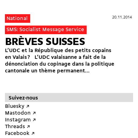
20.11.2014
20.11.2014
National
SMS: Socialist Message Service
BRÈVES SUISSES
L’UDC et la République des petits copains
en Valais ? L’UDC valaisanne a fait de la
dénonciation du copinage dans la politique
cantonale un thème permanent...
Suivez-nous
Bluesky ↗︎
Mastodon ↗︎
Instagram ↗︎
Threads ↗︎
Facebook ↗︎