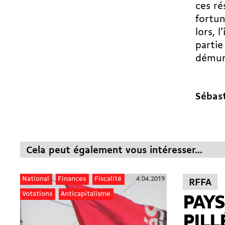
ces ré
fortun
lors, 
partie
démuni
Sébas
Cela peut également vous intéresser...
4.04.2019
National
Finances
Fiscalité
RFFA
Votations
Anticapitalisme
PAYS
PILL