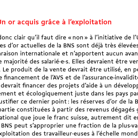
n or acquis grâce à l’exploitation
donc clair qu’il faut dire « non » à l’initiative de 
es d’or actuelles de la BNS sont déjà très élevée
aison internationale et n’apportent aucun avan
 majorité des salarié·e·s. Elles devraient être v
. Le produit de la vente devrait être utilisé, en p
e financement de l’AVS et de l’assurance-invalidi
 devrait financer des projets d’aide à un dével
ement et écologiquement juste dans les pays pa
ustifier ce dernier point : les réserves d’or de la
partie constituées à partir des revenus dégagés 
ational que joue le franc suisse, autrement dit e
 BNS peut s’approprier une fraction de la plus-v
exploitation des tra­vail­leur·euses à l’échelle mond