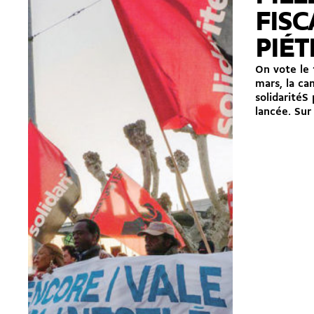
FISC
PIÉT
On vote le 
mars, la ca
solidaritéS
lancée. Sur 