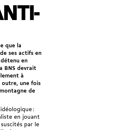
NTI-
de que la
de ses actifs en
t détenu en
 la BNS devrait
ellement à
 outre, une fois
te montagne de
idéologique :
aliste en jouant
suscités par le