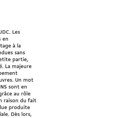
l’UDC. Les
s en
tage à la
endues sans
etite partie,
té. La majeure
oppement
uvres. Un mot
 BNS sont en
grâce au rôle
n raison du fait
alue produite
iale. Dès lors,