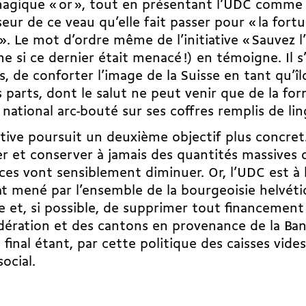
gique « or », tout en présentant l’UDC comme 
eur de ce veau qu’elle fait passer pour « la for
 ». Le mot d’ordre même de l’initiative « Sauvez l’
 si ce dernier était menacé !) en témoigne. Il s’
s, de conforter l’image de la Suisse en tant qu’îl
 parts, dont le salut ne peut venir que de la fo
 national arc-bouté sur ses coffres remplis de lin
iative poursuit un deuxième objectif plus concret.
r et conserver à jamais des quantités massives d
ces vont sensiblement diminuer. Or, l’UDC est à 
 mené par l’ensemble de la bourgeoisie helvéti
e et, si possible, de supprimer tout financement
ération et des cantons en provenance de la Ban
 final étant, par cette politique des caisses vid
social.