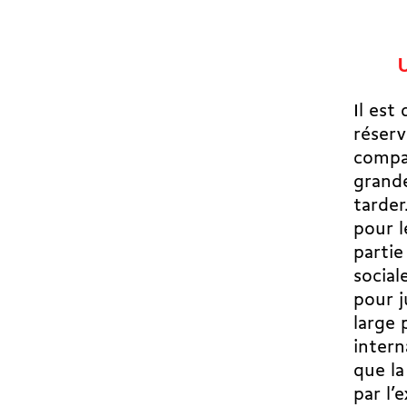
U
Il est 
réserv
compar
grande
tarder
pour l
partie
social
pour j
large 
intern
que la
par l’