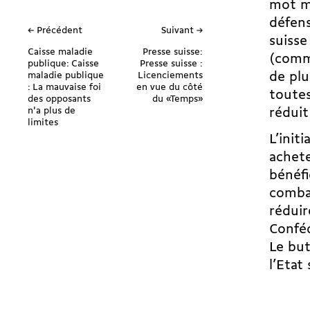
mot ma
défens
← Précédent
Suivant →
suisse
Caisse maladie
Presse suisse:
(comme
publique: Caisse
Presse suisse :
maladie publique
Licenciements
de plu
: La mauvaise foi
en vue du côté
toutes
des opposants
du «Temps»
n'a plus de
réduit
limites
L’init
achete
bénéfi
combat
réduir
Conféd
Le but
l’Etat 