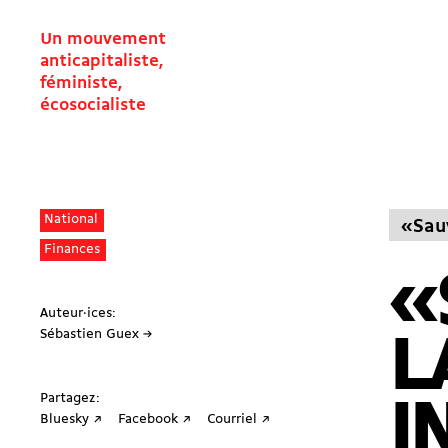
Un mouvement
anticapitaliste,
féministe,
écosocialiste
National
«Sauv
Finances
«
Auteur·ices:
Sébastien Guex →
L
Partagez:
I
Bluesky ↗
Facebook ↗
Courriel ↗