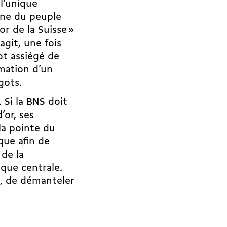
l’unique
tune du peuple
or de la Suisse »
agit, une fois
ot assiégé de
rmation d’un
gots.
 Si la BNS doit
’or, ses
la pointe du
que afin de
 de la
que centrale.
es, de démanteler