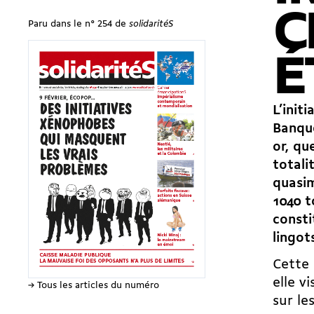
C
Paru dans le n° 254 de
solidaritéS
É
L’init
Banque
or, qu
totali
quasim
1040 t
consti
lingot
Cette 
elle v
→ Tous les articles du numéro
sur le