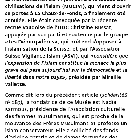
civilisations de l’islam (MUCIVI), qui vient d’ouvrir
se portes à La Chaux-de-Fonds, a finalement été
annulée. Elle était convoquée par la récente
recrue vaudoise de l’UDC Christine Bussat,
appuyée par son parti et soutenue par le groupe
«Les Déburqadères», qui prétend s’opposer à
l’islamisation de la Suisse, et par l’Association
Suisse Vigilance Islam (ASVI), qui
«considère que
l’expansion de l’islam constitue la menace la plus
grave qui pèse aujourd’hui sur la démocratie et la
liberté dans notre pays»
, présidée par Mireille
Vallette.
Comme dit
lors du précédent article (
solidaritéS
nº 289), la fondatrice de ce Musée est Nadia
Karmous, présidente de l’Association culturelle
des femmes musulmanes, qui est proche de la
mouvance des Frères Musulmans et professe un
islam conservateur. Elle a sollicité des fonds
d’origine qatarie et de dames fortunées des