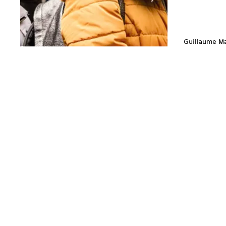
Guillaume M
Suivez-nous
Contacts régionaux
Bluesky ↗︎
Mastodon ↗︎
Genève
Instagram ↗︎
Threads ↗︎
25 rue des Gares
Facebook ↗︎
CP 2089
1211 Genève 2
Contactez-nous
E
info@solidarites.ch 
Courriel ↗︎
T
+41 22 740 07 40
fb
@solidarites.ge ↗︎
Rejoignez-nous!
Ig
/solidaritesge ↗︎
J’adhère →
Abonnez-vous à notre bimensuel