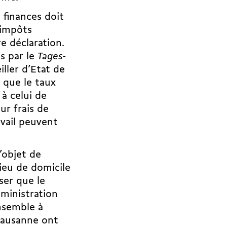
 finances doit
 impôts
 déclaration.
és par le
Tages-
iller d’Etat de
 que le taux
à celui de
ur frais de
avail peuvent
’objet de
lieu de domicile
nser que le
dministration
Ensemble à
Lausanne ont