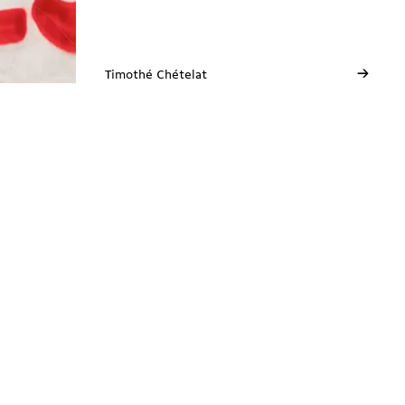
→
Timothé Chételat
Neuchâtel
Avenue de la Gare 3
2000 Neuchâtel
E
ne@solidarites.ch ↗︎
T
+41 77 502 79 53
fb
@solidaritesne ↗︎
Ig
/solidarites_ne ↗︎