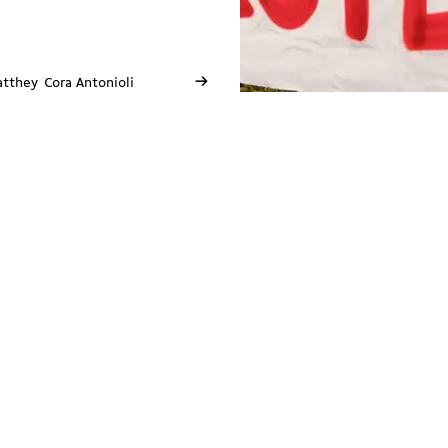
→
atthey
Cora Antonioli
Vaud
5 place Chauderon
1003 Lausanne
E
vaud@solidarites.ch ↗︎
↗︎
T
+41 79 402 28 74
fb
@solidarites.vaud ↗︎
Ig
/solidarites_vaud ↗︎