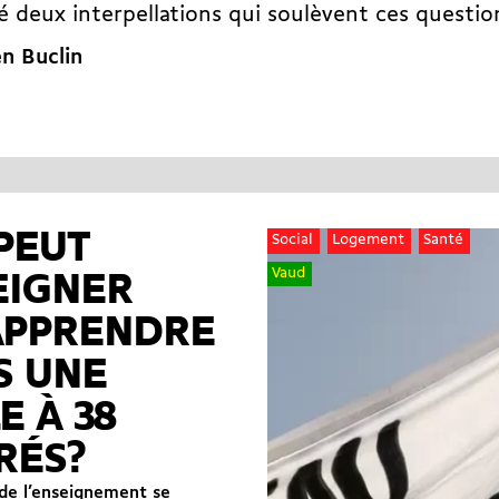
 deux interpellations qui soulèvent ces questio
n Buclin
PEUT
Social
Logement
Santé
Vaud
EIGNER
APPRENDRE
S UNE
E À 38
RÉS?
 de l’enseignement se