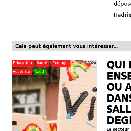
déposé
Hadrie
Cela peut également vous intéresser...
QUI 
24.07.2026
Éducation
Santé
Écologie
Austérité
Vaud
ENS
OU 
DAN
SALL
DEG
Le secteur