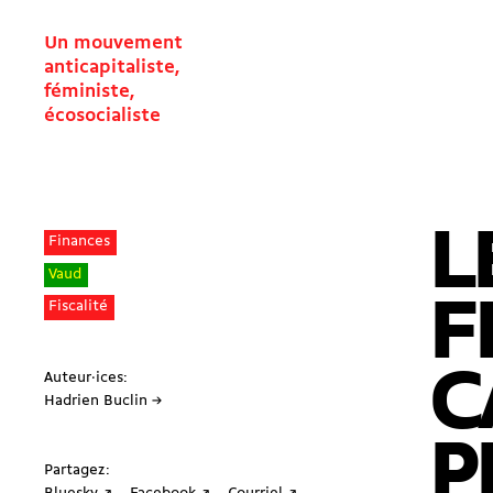
Un mouvement
anticapitaliste,
féministe,
écosocialiste
L
Finances
Vaud
F
Fiscalité
C
Auteur·ices:
Hadrien Buclin →
P
Partagez: