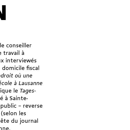
N
le conseiller
 travail à
aux interviewés
 domicile fiscal
endroit où une
l’école à Lausanne
lique le
Tages-
ué à Sainte-
public – reverse
(selon les
uête du journal
nne.