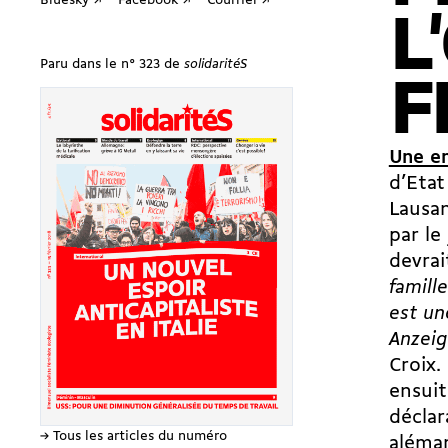
Bluesky ↗
Facebook ↗
Courriel ↗
L
Paru dans le n° 323 de
solidaritéS
F
Une e
d’Etat
Lausan
par le
devrai
famille
est un
Anzeig
Croix.
ensuit
déclar
→ Tous les articles du numéro
aléma