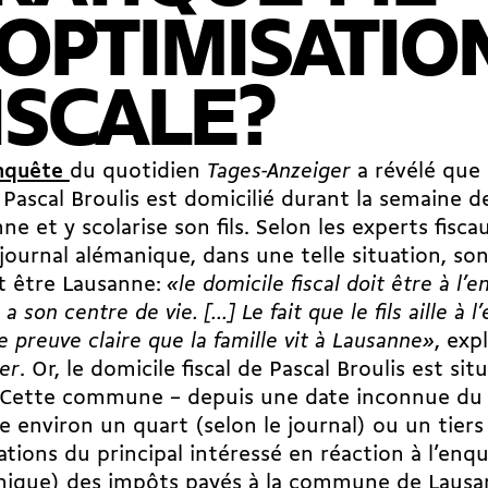
'OPTIMISATIO
ISCALE?
nquête
du quotidien
Tages-Anzeiger
a révélé que 
 Pascal Broulis est domicilié durant la semaine de
ne et y scolarise son fils. Selon les experts fisc
 journal alémanique, dans une telle situation, son
t être Lausanne:
«le domicile fiscal doit être à l’
 a son centre de vie. […] Le fait que le fils aille à 
e preuve claire que la famille vit à Lausanne»
, exp
er
. Or, le domicile fiscal de Pascal Broulis est sit
 Cette commune – depuis une date inconnue du 
e environ un quart (selon le journal) ou un tiers 
ations du principal intéressé en réaction à l’enq
nique) des impôts payés à la commune de Lausa