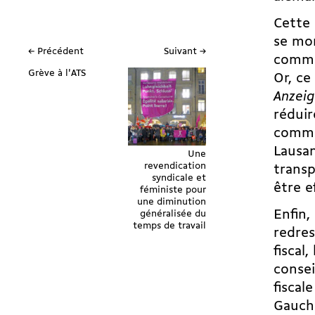
Cette 
se mon
← Précédent
Suivant →
commu
Grève à l'ATS
Or, ce
Anzeig
réduir
commun
Lausan
Une
revendication
transp
syndicale et
être e
féministe pour
une diminution
Enfin,
généralisée du
temps de travail
redres
fiscal
consei
fiscal
Gauch