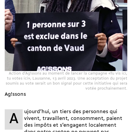
Action d’Ag!ssons au moment de lancer la campagne «Tu vis ici,
tu votes ici», Lausanne, 13 avril 2023. Une acceptation du projet
soumis au vote serait un bon signal pour cette initiative qui sera
votée prochainement.
Ag!ssons
ujourd’hui, un tiers des personnes qui
A
vivent, travaillent, consomment, paient
des impôts et s’engagent localement