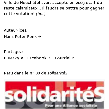
Ville de Neuchâtel avait accepté en 2003 était du
reste calamiteux… Il faudra se battre pour gagner
cette votation!
(hpr)
Auteur·ices:
Hans-Peter Renk →
Partagez:
Bluesky ↗
Facebook ↗
Courriel ↗
Paru dans le n° 80 de
solidaritéS