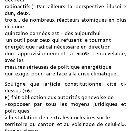
déchets
radioactifs.) Par ailleurs la perspective illusoire
dun, deux,
trois… de nombreux réacteurs atomiques en plus
dici une
quinzaine dannées est – dès aujourdhui
 un outil pour ceux qui refusent le tournant
énergétique radical nécessaire en direction
dun approvisionnement à 100% renouvelable,
avec les
mesures sérieuses de politique énergétique
quil exige, pour faire face à la crise climatique.
Souligne que larticle constitutionnel cité ci-
dessus (160
E) fait obligation aux autorités genevoise de
«sopposer par tous les moyens juridiques et
politiques
à linstallation de centrales nucléaires sur le
territoire du canton et au voisinage de celui-ci».