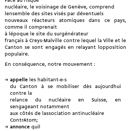
Face au risque
nucléaire, le voisinage de Genève, comprend
lensemble des sites visés par déventuels
nouveaux réacteurs atomiques dans ce pays,
comme il comprenait
à lépoque le site du surgénérateur
français à Creys-Malville contre lequel la Ville et le
Canton se sont engagés en relayant lopposition
populaire.
En conséquence, notre mouvement :
appelle
les habitant-e-s
du Canton à se mobiliser dès aujourdhui
contre la
relance du nucléaire en Suisse, en
sengageant notamment
aux côtés de lassociation antinucléaire
ContrAtom;
annonce
quil