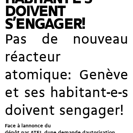
DOIVENT
S’ENGAGER!
Pas de nouveau
réacteur
atomique: Genève
et ses habitant-e-s
doivent sengager!
Face à lannonce du
dépôt par ATEL dune demande dautorisation