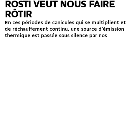
RÖSTI VEUT NOUS FAIRE
RÔTIR
En ces périodes de canicules qui se multiplient et
de réchauffement continu, une source d’émission
thermique est passée sous silence par nos
expert·es et autorités...
→
José Sanchez
23.05.2026
Édito
Nucléaire
National