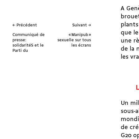
A Gen
brouet
plants
← Précédent
Suivant →
que le
Communiqué de
« Manipub »
presse:
sexuelle sur tous
une rè
solidaritéS et le
les écrans
de la 
Parti du
les vr
L
Un mi
sous-a
mondia
de cré
G20 op