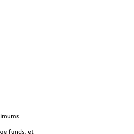
s
inimums
ge funds, et