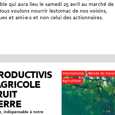
ble qui aura lieu le samedi 25 avril au marché de
Nous voulons nourrir lestomac de nos voisins,
ues et ami·e·s et non celui des actionnaires.
RODUCTIVIS
International
Monde du travai
Agriculture
AGRICOLE
RUIT
ERRE
re, indispensable à notre