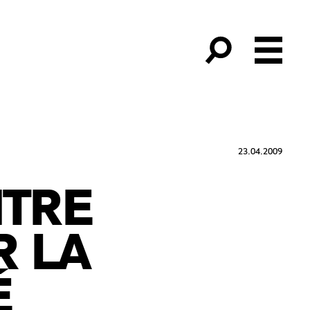
23.04.2009
NTRE
R LA
É