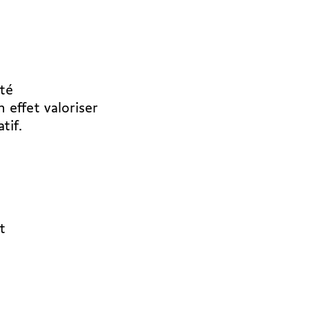
ité
 effet valoriser
tif.
t