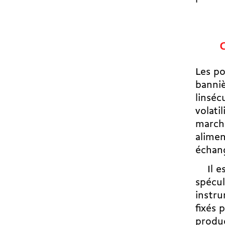
Les po
banniè
linséc
volati
marché
alimen
échang
Il est
spécul
instru
fixés 
produc