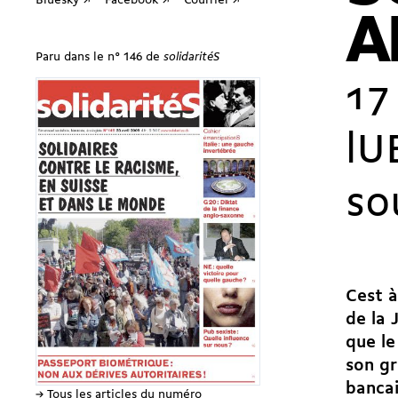
Bluesky ↗
Facebook ↗
Courriel ↗
A
Paru dans le n° 146 de
solidaritéS
17
l
so
Cest à
de la 
que le
son gr
bancai
→ Tous les articles du numéro