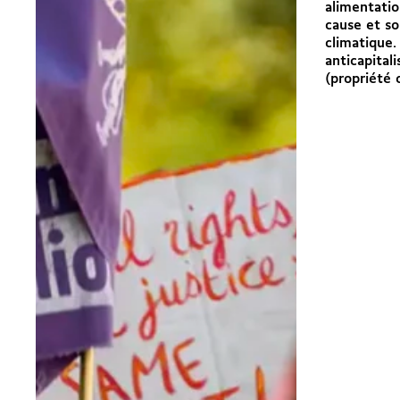
alimentation
cause et s
climatique.
anticapitali
(propriété c