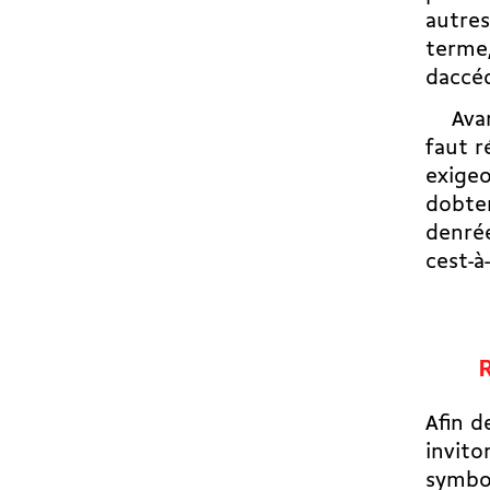
autres
terme,
daccé
Avant 
faut r
exige
dobte
denrée
cest-
R
Afin d
invito
symbol