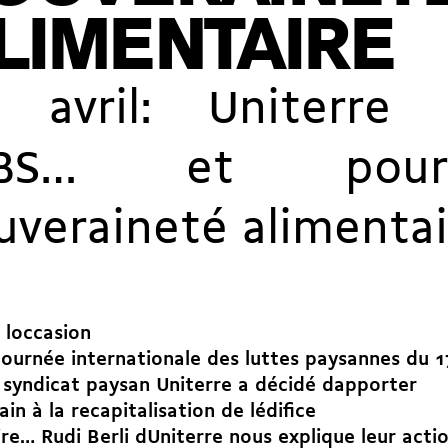
LIMENTAIRE
 avril: Uniterre 
UBS… et pou
uveraineté alimentai
 loccasion
Journée internationale des luttes paysannes du 17
 syndicat paysan Uniterre a décidé dapporter
ain à la recapitalisation de lédifice
re… Rudi Berli dUniterre nous explique leur actio