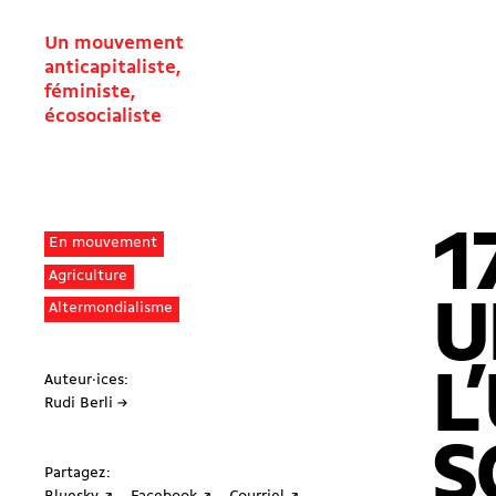
Un mouvement
anticapitaliste,
féministe,
écosocialiste
1
En mouvement
Agriculture
U
Altermondialisme
L
Auteur·ices:
Rudi Berli →
S
Partagez: