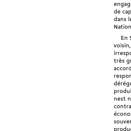
engag
de cap
dans l
Nation
En Su
voisin
irresp
très g
accord
respon
dérégu
produi
nest 
contr
écono
souver
produc