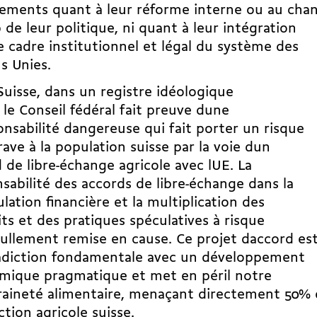
ements quant à leur réforme interne ou au ch
 de leur politique, ni quant à leur intégration
e cadre institutionnel et légal du système des
s Unies.
isse, dans un registre idéologique
, le Conseil fédéral fait preuve dune
onsabilité dangereuse qui fait porter un risque
rave à la population suisse par la voie dun
 de libre-échange agricole avec lUE. La
sabilité des accords de libre-échange dans la
lation financière et la multiplication des
ts et des pratiques spéculatives à risque
nullement remise en cause. Ce projet daccord es
adiction fondamentale avec un développement
mique pragmatique et met en péril notre
aineté alimentaire, menaçant directement 50% 
tion agricole suisse.