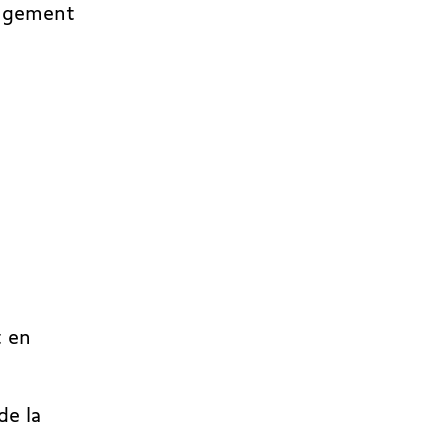
angement
t en
de la