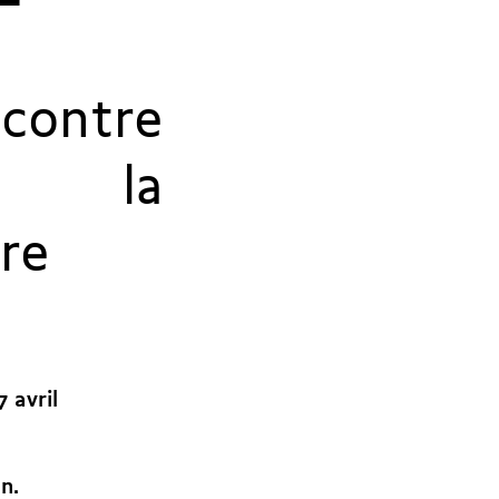
contre
r la
re
 avril
n.