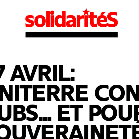
7 AVRIL:
NITERRE CO
’UBS... ET POU
OUVERAINET