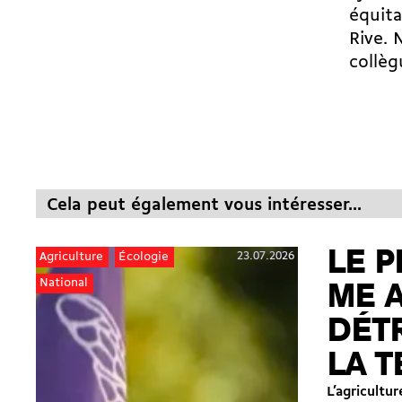
équita
Rive. 
collèg
Cela peut également vous intéresser...
LE P
23.07.2026
Agriculture
Écologie
National
ME 
DÉT
LA T
L’agricultu