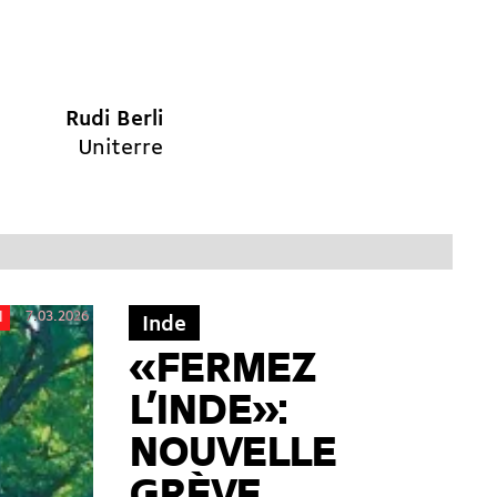
Rudi Berli
Uniterre
7.03.2026
l
Inde
«FERMEZ
L’INDE»:
NOUVELLE