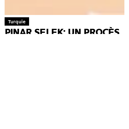
Turquie
PINAR SELEK: UN PROCÈS
SANS FIN
Un mandat d’arrêt international avec une
demande d’emprisonnement immédiat pèse
depuis janvier 2023 sur Pinar Selek, sociologue et
écrivaine franco-turque, militante féministe,
antimilitariste et écologiste....
→
Marianne Ebel
18.01.2024
International
Solidarité