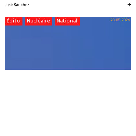
→
José Sanchez
23.05.2026
Édito
Nucléaire
National