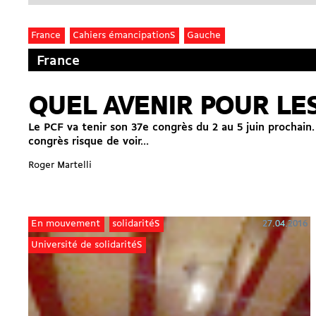
France
Cahiers émancipationS
Gauche
France
QUEL AVENIR POUR LE
Le PCF va tenir son 37e congrès du 2 au 5 juin prochain
congrès risque de voir...
Roger Martelli
27.04.2016
En mouvement
solidaritéS
Université de solidaritéS