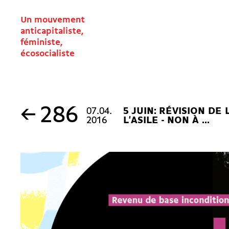
Un mouvement
anticapitaliste,
féministe,
écosocialiste
←
286
07.04.
5 JUIN: RÉVISION DE 
2016
L'ASILE - NON À ...