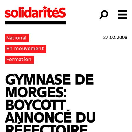
27.02.2008
National
En mouvement
Formation
GYMNASE DE
MORGES:
BOYCOTT
ANNONCÉ DU
RÉFECTOIRE