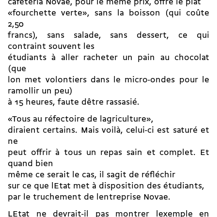
cafétéria Novae, pour le même prix, offre le plat
«fourchette verte», sans la boisson (qui coûte
2,50
francs), sans salade, sans dessert, ce qui
contraint souvent les
étudiants à aller racheter un pain au chocolat
(que
lon met volontiers dans le micro-ondes pour le
ramollir un peu)
à 15 heures, faute dêtre rassasié.
«Tous au réfectoire de lagriculture»,
diraient certains. Mais voilà, celui-ci est saturé et
ne
peut offrir à tous un repas sain et complet. Et
quand bien
même ce serait le cas, il sagit de réfléchir
sur ce que lEtat met à disposition des étudiants,
par le truchement de lentreprise Novae.
LEtat ne devrait-il pas montrer lexemple en