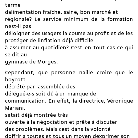
terme
dalimentation fraîche, saine, bon marché et
régionale? Le service minimum de la formation
nest-il pas
déloigner des usagers la course au profit et de les
protéger de linflation déjà difficile
à assumer au quotidien? Cest en tout cas ce qui
se dit au
gymnase de Morges.
Cependant, que personne naille croire que le
boycott
décrété par lassemblée des
délégué-e-s soit dû à un manque de
communication. En effet, la directrice, Véronique
Mariani,
sétait déjà montrée très
ouverte à la négociation et prête à discuter
des problèmes. Mais cest dans la volonté
doffrir à toutes et tous un moyen dexprimer son