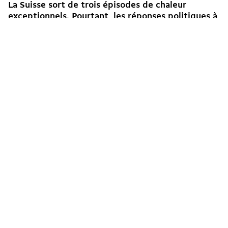
La Suisse sort de trois épisodes de chaleur
exceptionnels. Pourtant, les réponses politiques à
l’urgence sanitaire et écologique sont quasi
absentes. solidaritéS et Ensemble à...
→
Thibault Schneeberger
Guillaume Matthey
23.07.2026
Édito
Écologie
En mouvement