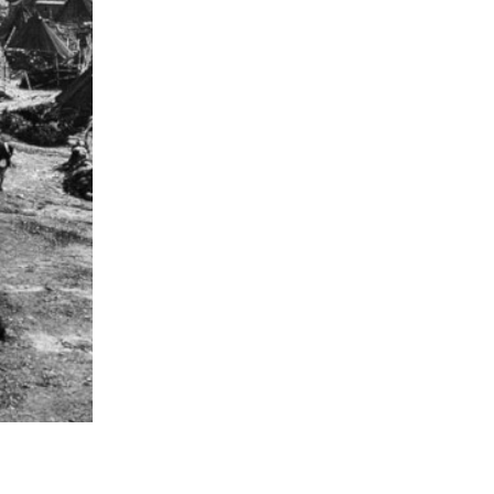
→
Joseph Daher