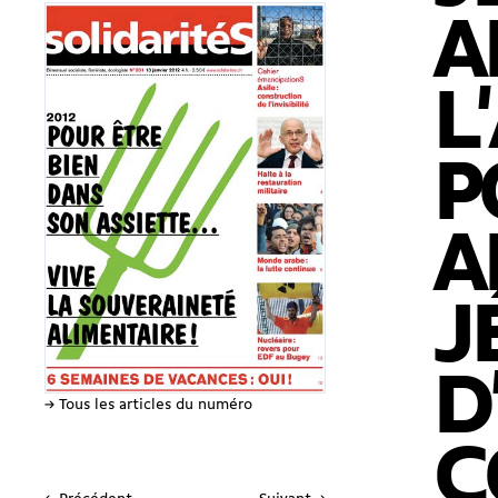
A
L
P
A
J
D
→ Tous les articles du numéro
C