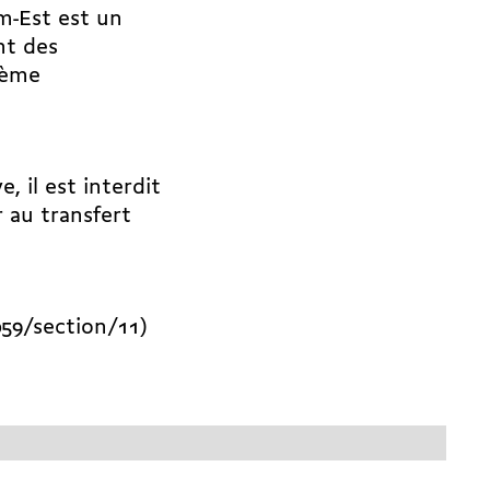
m-Est est un
nt des
ième
, il est interdit
 au transfert
59/section/11)