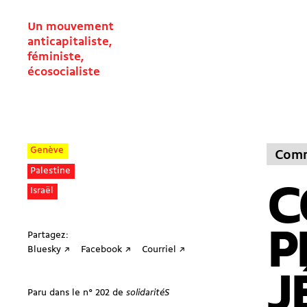
Un mouvement
anticapitaliste,
féministe,
écosocialiste
Genève
Comm
Palestine
C
Israël
P
Partagez:
Bluesky ↗
Facebook ↗
Courriel ↗
J
Paru dans le n° 202 de
solidaritéS