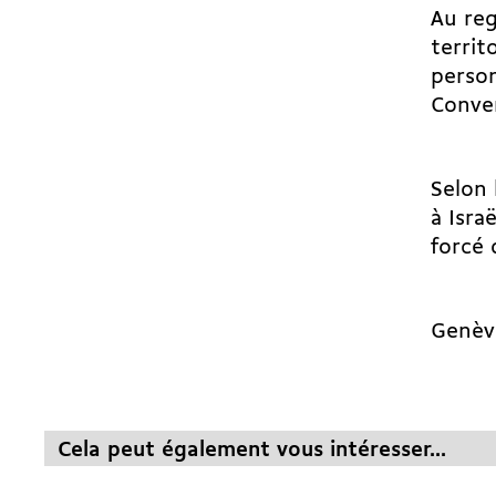
Au reg
territ
person
Conve
Selon 
à Isra
forcé 
Genèv
Cela peut également vous intéresser...