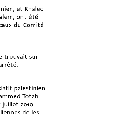
nien, et Khaled
salem, ont été
locaux du Comité
 trouvait sur
arrêté.
atif palestinien
ohammed Totah
 juillet 2010
liennes de les