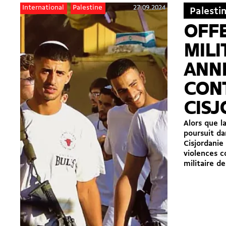
27.09.2024
International
Palestine
Palesti
OFF
MILI
ANN
CON
CISJ
Alors que l
poursuit da
Cisjordanie
violences c
militaire de.