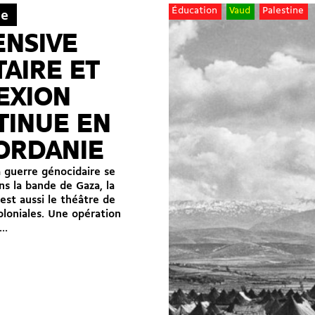
Éducation
Vaud
Palestine
ne
ENSIVE
TAIRE ET
EXION
TINUE EN
ORDANIE
a guerre génocidaire se
ns la bande de Gaza, la
 est aussi le théâtre de
oloniales. Une opération
..