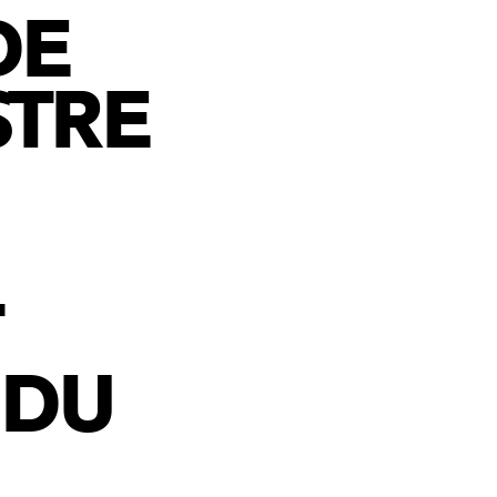
DE
STRE
T
 DU