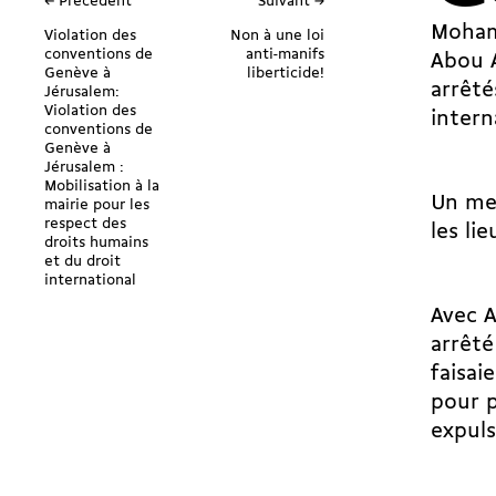
← Précédent
Suivant →
Mohamm
Violation des
Non à une loi
conventions de
anti-manifs
Abou A
Genève à
liberticide!
arrêté
Jérusalem:
Violation des
intern
conventions de
Genève à
Jérusalem :
Mobilisation à la
Un mem
mairie pour les
respect des
les li
droits humains
et du droit
international
Avec A
arrêt
faisai
pour p
expuls