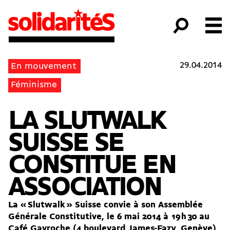
29.04.2014
En mouvement
Féminisme
LA SLUTWALK
SUISSE SE
CONSTITUE EN
ASSOCIATION
La «
Slutwalk
» Suisse convie à son Assemblée
Générale Constitutive,
le 6 mai 2014 à 19
h
30 au
Café Gavroche (4 boulevard James-Fazy, Genève).