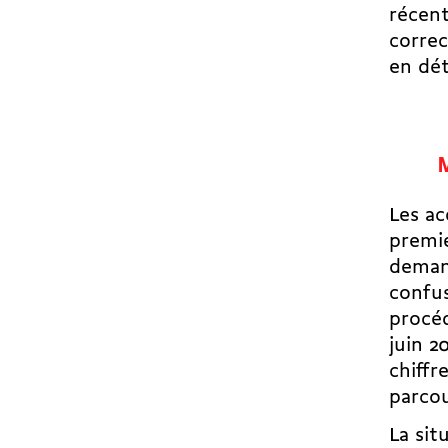
récent
correc
en dét
Les ac
premie
demand
confus
procéd
juin 2
chiffr
parcou
La sit