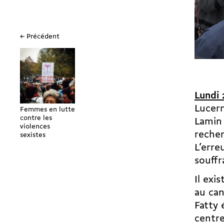
← Précédent
Lundi 
Lucern
Femmes en lutte
contre les
Lamin
violences
recher
sexistes
L’erre
souffr
Il exi
au can
Fatty 
centre