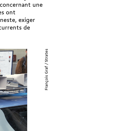
ie concernant une
es ont
neste, exiger
écurrents de
François Graf / Strates