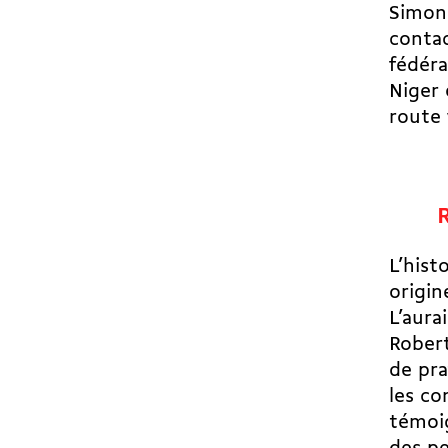
Simon
contac
fédéra
Niger 
route 
L’hist
origine
L’aura
Robert
de pra
les co
témoig