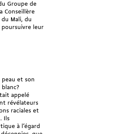
 du Groupe de
la Conseillère
 du Mali, du
 poursuivre leur
e peau et son
é blanc?
était appelé
nt révélateurs
ons raciales et
 Ils
ique à l’égard