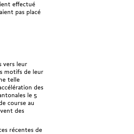
ient effectué
raient pas placé
 vers leur
s motifs de leur
ne telle
accélération des
antonales le 5
ide course au
uvent des
nces récentes de