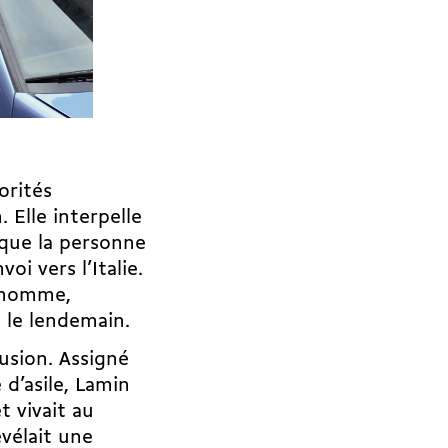
orités
 Elle interpelle
que la personne
i vers l’Italie.
e homme,
e le lendemain.
usion. Assigné
d’asile, Lamin
t vivait au
vélait une