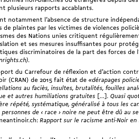
rsonnes non-blanches ou étrangères depuis des
nt plusieurs rapports accablants.
ant notamment l’absence de structure indépenda
 de plaintes par les victimes de violences policiè
smes des Nations unies critiquent régulièrement
islation et ses mesures insuffisantes pour protég
tiques discriminatoires de la part des forces de l
rights.ch).
port du Carrefour de réflexion et d’action contr
oir (CRAN) de 2015 fait état de
«dérapages policie
llations au faciès, insultes, brutalités, fouilles ana
ue et autres humiliations gratuites
[…]
. Quasi quot
ère répété, systématique, généralisé à tous les ca
s personnes de ‹ race › noire ne peut être dû au s
meantinoir.ch:
Rapport sur le racisme anti-Noir en 