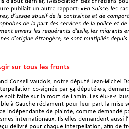
s d’août dernier, l’Association des chrétiens pour
ture publiait un autre rapport:
«En Suisse, les cas
ères, d’usage abusif de la contrainte et de compor
ophobes de la part des services de la police et de 
ent envers les requérants d’asile, les migrants en
nes d’origine étrangère, se sont multipliés depuis 
gir sur tous les fronts
nd Conseil vaudois, notre député Jean-Michel D
terpellation co-­signée par 54 député·e·s, deman
e soit faite sur la mort de Lamin. Les élu·e·s lau
le à Gauche réclament pour leur part la mise s
nce indépendante de plainte, comme demandé pa
smes internationaux. Ils·elles demandent aussi l
eçu délivré pour chaque interpellation, afin de fr