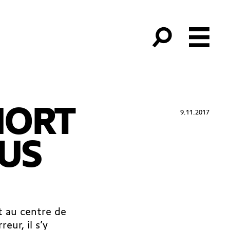
MORT
9.11.2017
LUS
t au centre de
eur, il s’y