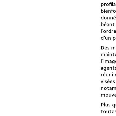
profil
bienfo
donnée
béant 
l’ordr
d’un p
Des mo
mainte
l’imag
agents
réuni 
visées
nota
mouve
Plus q
toutes