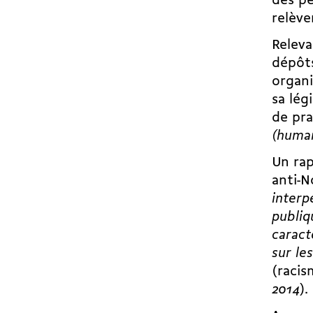
des pe
relève
Relev
dépôts
organi
sa lég
de pra
(human
Un rap
anti-N
interpe
publiq
caract
sur le
(racis
2014
).