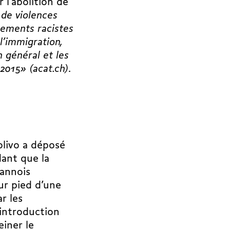
 l’abolition de
 de violences
tements racistes
l’immigration,
 général et les
2015» (acat.ch)
.
olivo a déposé
dant que la
sannois
ur pied d’une
r les
’introduction
einer le