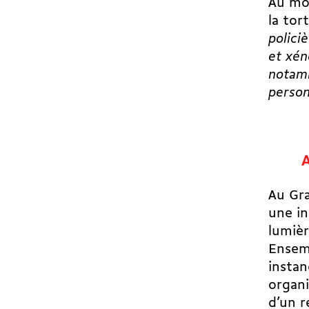
Au moi
la tor
polici
et xén
notamm
person
A
Au Gra
une in
lumièr
Ensemb
insta
organi
d’un r