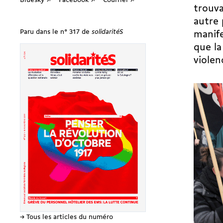
Bluesky ↗
Facebook ↗
Courriel ↗
trouva
autre 
Paru dans le n° 317 de
solidaritéS
manife
que la
violen
→ Tous les articles du numéro