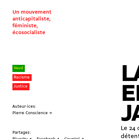
Un mouvement
anticapitaliste,
féministe,
écosocialiste
L
Vaud
Racisme
E
Justice
J
Auteur·ices:
Pierre Conscience →
Le 24 
Partagez:
détent