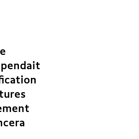
re
spendait
ication
rtures
lement
ncera