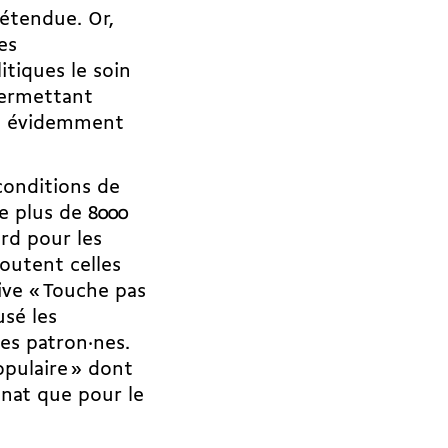
 étendue. Or,
es
itiques le soin
permettant
is évidemment
conditions de
e plus de 8000
rd pour les
joutent celles
tive « Touche pas
usé les
es patron·nes.
pulaire » dont
onat que pour le