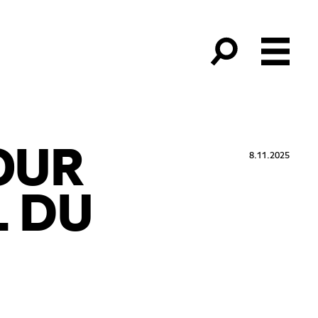
OUR
8.11.2025
L DU