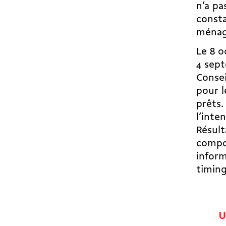
n’a pa
consta
ménag
Le 8 o
4 sept
Consei
pour l
prêts.
l’inte
Résult
compor
inform
timing
U