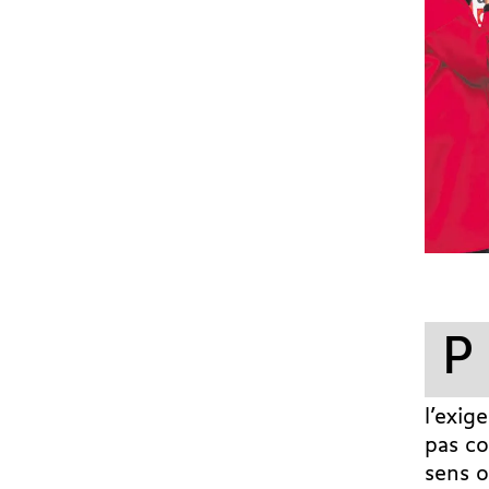
P
l’exig
pas co
sens o