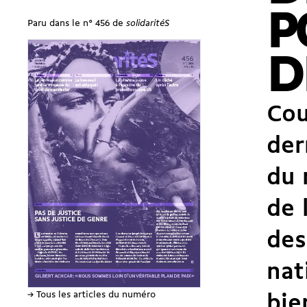
P
Paru dans le n° 456 de
solidaritéS
D
Cou
der
du 
de 
des
nat
→ Tous les articles du numéro
bie