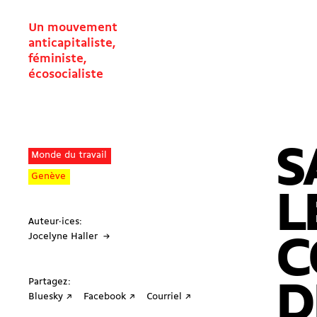
Un mouvement
anticapitaliste,
féministe,
écosocialiste
S
Monde du travail
Genève
L
Auteur·ices:
Jocelyne Haller →
C
Partagez:
D
Bluesky ↗
Facebook ↗
Courriel ↗