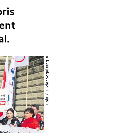
ris
ment
al.
Unia / Olivier Vogelsang ↗