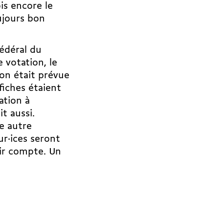
is encore le
oujours bon
fédéral du
 votation, le
on était prévue
fiches étaient
ation à
it aussi.
ne autre
ur·ices seront
nir compte. Un