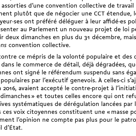
 assorties d’une convention collective de travail
ment plutôt que de négocier une CCT étendue, l
eur·ses ont préféré déléguer à leur affidé·es pol
senter au Parlement un nouveau projet de loi 
rir deux dimanches en plus du 31 décembre, ma
ans
convention collective.
contre ce mépris de la volonté populaire et des 
l dans le commerce de détail, déjà dégradées, qu
nnes ont signé
le référendum
suspendu sans éga
 populaires par l’exécutif genevois. À celles-ci s’a
n 2016, avaient accepté le contre-projet à l’initia
dimanches » et toutes celles encore qui ont ref
ives systématiques de dérégulation lancées par l
 ces voix citoyennes constituent une « masse po
ement l’opinion ne compte pas plus pour le patr
l d’État.