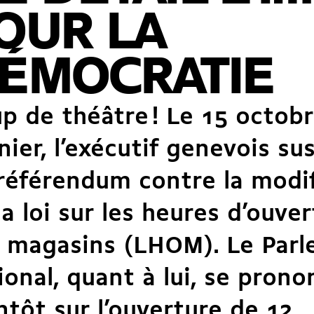
OUR LA
ÉMOCRATIE
p de théâtre ! Le 15 octob
nier, l’exécutif genevois su
référendum contre la modif
la loi sur les heures d’ouve
 magasins (LHOM). Le Par
ional, quant à lui, se prono
ntôt sur l’ouverture
de 12