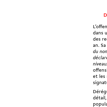
D
L’offe
dans u
des re
an. Sa
du nom
déclar
niveau
offens
et les
signat
Dérégu
détail
popula