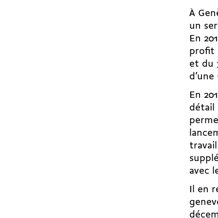
À Genè
un ser
En 20
profit
et du 
d’une
En 20
détail
permet
lancem
travai
suppl
avec l
Il en 
genevo
décemb