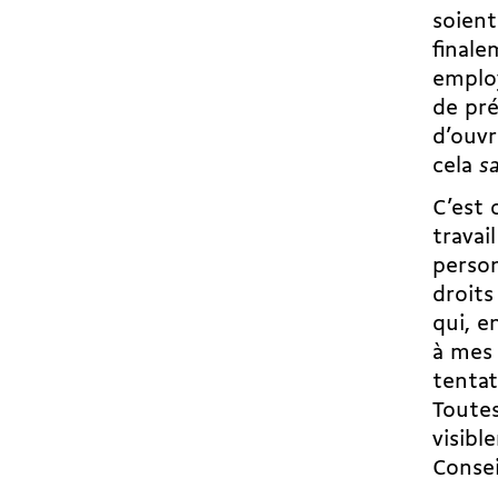
soient
finale
employ
de pré
d’ouv
cela
s
C’est 
travai
perso
droits
qui, e
à mes 
tentat
Toutes
visibl
Consei