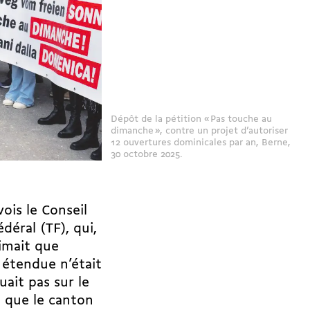
Dépôt de la pétition « Pas touche au
dimanche », contre un projet d’autoriser
12 ouvertures dominicales par an, Berne,
30 octobre 2025.
ois le Conseil
déral (TF), qui,
imait que
 étendue n’était
uait pas sur le
t que le canton