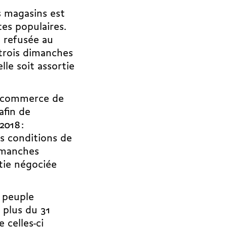
s magasins est
tes populaires.
 refusée au
 trois dimanches
le soit assortie
e commerce de
afin de
018 :
s conditions de
manches
tie négociée
e peuple
 plus du 31
 celles-ci