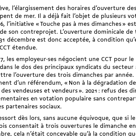
ve, l’élargissement des horaires d’ouverture de
pent de mer. Il a déjà fait l’objet de plusieurs vo
16,
l’initiative « Touche pas à mes dimanches »
est
 de son contreprojet. L’ouverture dominicale de
31 décembre est donc acceptée, à condition qu’el
 CCT étendue.
17, les employeur·ses négocient une CCT pour l
 dans le dos des principaux syndicats du secteur 
tre l’ouverture des trois dimanches par année. 2
ent d’un référendum, « Non à la dégradation de
l des vendeuses et vendeurs ». 2021 : refus des
di
émentaires
en votation populaire sans contrepar
es partenaires sociaux.
ressort dès lors, sans aucune équivoque, que si l
is consentait à trois ouvertures le dimanche en
re, cela n’était concevable qu’à la condition que