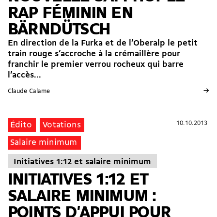
RAP FÉMININ EN
BÄRNDÜTSCH
En direction de la Furka et de l’Oberalp le petit
train rouge s’accroche à la crémaillère pour
franchir le premier verrou rocheux qui barre
l’accès...
→
Claude Calame
10.10.2013
10.10.2013
Édito
Votations
Salaire minimum
Initiatives 1:12 et salaire minimum
INITIATIVES 1:12 ET
SALAIRE MINIMUM :
POINTS D'APPUI POUR