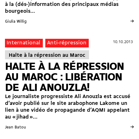
à la (dés-)information des principaux médias
bourgeois...
→
Giulia Willig
10.10.2013
10.10.2013
International
Anti-répression
Halte à la répression au Maroc
HALTE À LA RÉPRESSION
AU MAROC : LIBÉRATION
DE ALI ANOUZLA!
Le journaliste progressiste Ali Anouzla est accusé
d’avoir publié sur le site arabophone Lakome un
lien à une vidéo de propagande d’AQMI appelant
au « jihad »...
→
Jean Batou