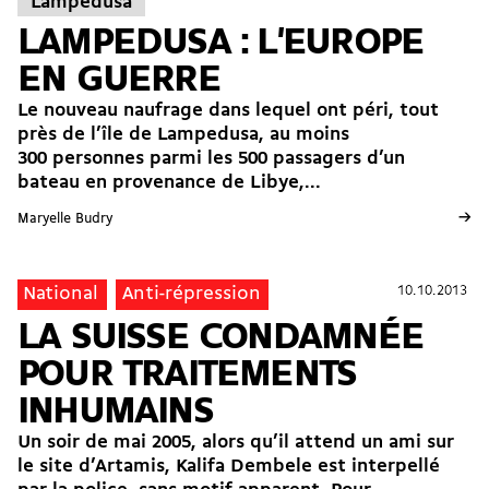
Lampedusa
LAMPEDUSA : L'EUROPE
EN GUERRE
Le nouveau naufrage dans lequel ont péri, tout
près de l’île de Lampedusa, au moins
300 personnes parmi les 500 passagers d’un
bateau en provenance de Libye,...
→
Maryelle Budry
10.10.2013
10.10.2013
National
Anti-répression
LA SUISSE CONDAMNÉE
POUR TRAITEMENTS
INHUMAINS
Un soir de mai 2005, alors qu’il attend un ami sur
le site d’Artamis, Kalifa Dembele est interpellé