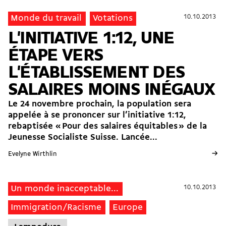
10.10.2013
10.10.2013
Monde du travail
Votations
L'INITIATIVE 1:12, UNE
ÉTAPE VERS
L'ÉTABLISSEMENT DES
SALAIRES MOINS INÉGAUX
Le 24 novembre prochain, la population sera
appelée à se prononcer sur l’initiative 1:12,
rebaptisée « Pour des salaires équitables » de la
Jeunesse Socialiste Suisse. Lancée...
→
Evelyne Wirthlin
10.10.2013
10.10.2013
Un monde inacceptable...
Immigration/Racisme
Europe