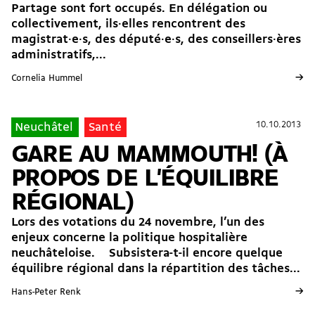
Partage sont fort occupés. En délégation ou
collectivement, ils·elles rencontrent des
magistrat·e·s, des député·e·s, des conseillers·ères
administratifs,...
→
Cornelia Hummel
10.10.2013
10.10.2013
Neuchâtel
Santé
GARE AU MAMMOUTH! (À
PROPOS DE L'ÉQUILIBRE
RÉGIONAL)
Lors des votations du 24 novembre, l’un des
enjeux concerne la politique hospitalière
neuchâteloise. Subsistera-t-il encore quelque
équilibre régional dans la répartition des tâches...
→
Hans-Peter Renk