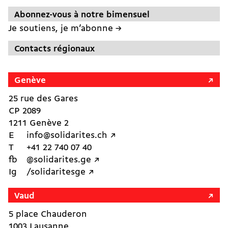
Abonnez-vous à notre bimensuel
Je soutiens, je m’abonne →
Contacts régionaux
Genève
25 rue des Gares
CP 2089
1211 Genève 2
E
info@solidarites.ch ↗︎
T
+41 22 740 07 40
fb
@solidarites.ge ↗︎
Ig
/solidaritesge ↗︎
Vaud
5 place Chauderon
1003 Lausanne