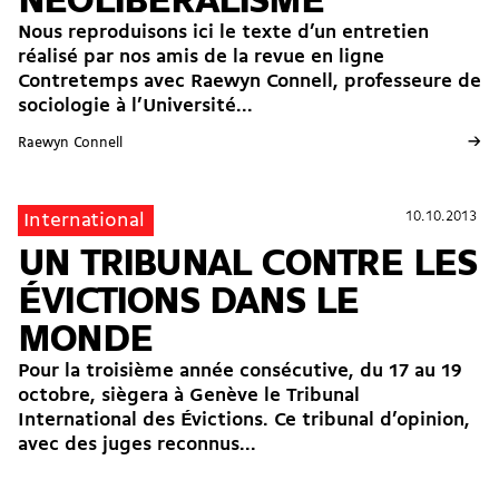
NÉOLIBÉRALISME
Nous reproduisons ici le texte d’un entretien
réalisé par nos amis de la revue en ligne
Contretemps avec Raewyn Connell, professeure de
sociologie à l’Université...
→
Raewyn Connell
10.10.2013
10.10.2013
International
UN TRIBUNAL CONTRE LES
ÉVICTIONS DANS LE
MONDE
Pour la troisième année consécutive, du 17 au 19
octobre, siègera à Genève le Tribunal
International des Évictions. Ce tribunal d’opinion,
avec des juges reconnus...