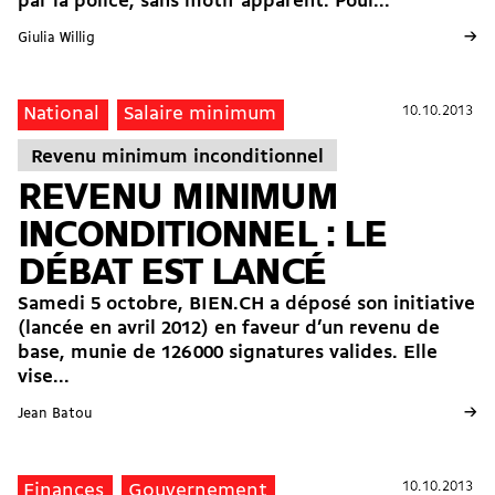
par la police, sans motif apparent. Pour...
→
Giulia Willig
10.10.2013
10.10.2013
National
Salaire minimum
Revenu minimum inconditionnel
REVENU MINIMUM
INCONDITIONNEL : LE
DÉBAT EST LANCÉ
Samedi 5 octobre, BIEN.CH a déposé son initiative
(lancée en avril 2012) en faveur d’un revenu de
base, munie de 126 000 signatures valides. Elle
vise...
→
Jean Batou
10.10.2013
10.10.2013
Finances
Gouvernement