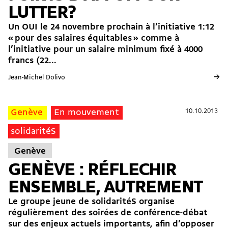
LUTTER?
Un OUI le 24 novembre prochain à l’initiative 1:12
« pour des salaires équitables » comme à
l’initiative pour un salaire minimum fixé à 4000
francs (22...
→
Jean-Michel Dolivo
10.10.2013
10.10.2013
Genève
En mouvement
solidaritéS
Genève
GENÈVE : RÉFLECHIR
ENSEMBLE, AUTREMENT
Le groupe jeune de solidaritéS organise
régulièrement des soirées de conférence-débat
sur des enjeux actuels importants, afin d’opposer