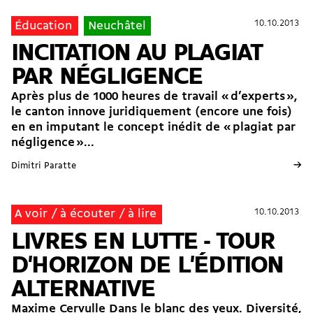
10.10.2013
10.10.2013
Éducation
Neuchâtel
INCITATION AU PLAGIAT
PAR NÉGLIGENCE
Après plus de 1000 heures de travail « d’experts »,
le canton innove juridiquement (encore une fois)
en en imputant le concept inédit de « plagiat par
négligence »...
→
Dimitri Paratte
10.10.2013
10.10.2013
A voir / à écouter / à lire
LIVRES EN LUTTE - TOUR
D'HORIZON DE L'ÉDITION
ALTERNATIVE
Maxime Cervulle Dans le blanc des yeux. Diversité,