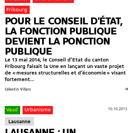
Fribourg
POUR LE CONSEIL D'ÉTAT,
LA FONCTION PUBLIQUE
DEVIENT LA PONCTION
PUBLIQUE
Le 13 mai 2014, le Conseil d’Etat du canton
Fribourg faisait la Une en lançant un vaste projet
de « mesures structurelles et d’économie » visant
fortement...
→
Célestin Villars
10.10.2013
10.10.2013
Vaud
Urbanisme
Lausanne
LAUSANNE : UN