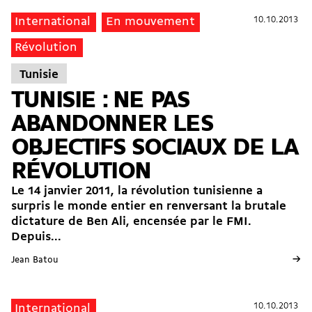
10.10.2013
10.10.2013
International
En mouvement
Révolution
Tunisie
TUNISIE : NE PAS
ABANDONNER LES
OBJECTIFS SOCIAUX DE LA
RÉVOLUTION
Le 14 janvier 2011, la révolution tunisienne a
surpris le monde entier en renversant la brutale
dictature de Ben Ali, encensée par le FMI.
Depuis...
→
Jean Batou
10.10.2013
10.10.2013
International