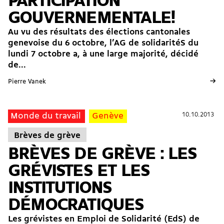
PARTICIPATION
GOUVERNEMENTALE!
Au vu des résultats des élections cantonales
genevoise du 6 octobre, l’AG de solidaritéS du
lundi 7 octobre a, à une large majorité, décidé
de...
→
Pierre Vanek
10.10.2013
10.10.2013
Monde du travail
Genève
Brèves de grève
BRÈVES DE GRÈVE : LES
GRÉVISTES ET LES
INSTITUTIONS
DÉMOCRATIQUES
Les grévistes en Emploi de Solidarité (EdS) de