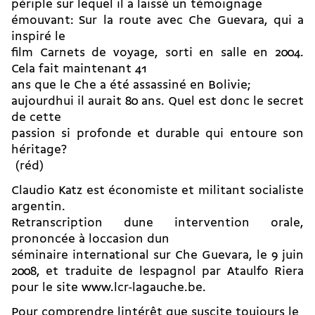
périple sur lequel il a laissé un témoignage
émouvant: Sur la route avec Che Guevara, qui a
inspiré le
film Carnets de voyage, sorti en salle en 2004.
Cela fait maintenant 41
ans que le Che a été assassiné en Bolivie;
aujourdhui il aurait 80 ans. Quel est donc le secret
de cette
passion si profonde et durable qui entoure son
héritage?
(réd)
Claudio Katz est économiste et militant socialiste
argentin.
Retranscription dune intervention orale,
prononcée à loccasion dun
séminaire international sur Che Guevara, le 9 juin
2008, et traduite de lespagnol par Ataulfo Riera
pour le site
www.lcr-lagauche.be.
Pour comprendre lintérêt que suscite toujours le