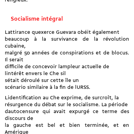
religieux.
Socialisme intégral
Lattirance quexerce Guevara obéit également
beaucoup à la survivance de la révolution
cubaine,
malgré 50 années de conspirations et de blocus.
Il serait
difficile de concevoir lampleur actuelle de
lintérêt envers le Che sil
sétait déroulé sur cette île un
scénario similaire à la fin de lURSS.
Lidentification au Che exprime, de surcroît, la
résurgence du débat sur le socialisme. La période
dautocensure qui avait expurgé ce terme des
discours de
la gauche est bel et bien terminée, et en
Amérique