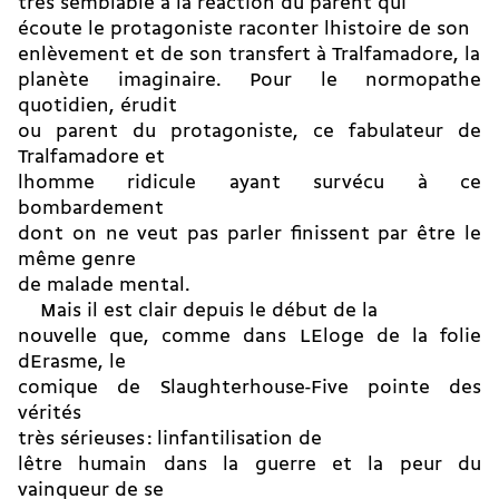
très semblable à la réaction du parent qui
écoute le protagoniste raconter lhistoire de son
enlèvement et de son transfert à Tralfamadore, la
planète imaginaire. Pour le normopathe
quotidien, érudit
ou parent du protagoniste, ce fabulateur de
Tralfamadore et
lhomme ridicule ayant survécu à ce
bombardement
dont on ne veut pas parler finissent par être le
même genre
de malade mental.
Mais il est clair depuis le début de la
nouvelle que, comme dans LEloge de la folie
dErasme, le
comique de Slaughterhouse-Five pointe des
vérités
très sérieuses : linfantilisation de
lêtre humain dans la guerre et la peur du
vainqueur de se