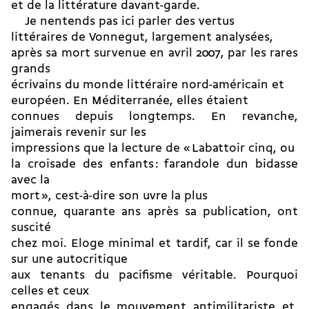
et de la littérature davant-garde.
Je nentends pas ici parler des vertus
littéraires de Vonnegut, largement analysées,
après sa mort survenue en avril 2007, par les rares
grands
écrivains du monde littéraire nord-américain et
européen. En Méditerranée, elles étaient
connues depuis longtemps. En revanche,
jaimerais revenir sur les
impressions que la lecture de « Labattoir cinq, ou
la croisade des enfants : farandole dun bidasse
avec la
mort », cest-à-dire son uvre la plus
connue, quarante ans après sa publication, ont
suscité
chez moi. Eloge minimal et tardif, car il se fonde
sur une autocritique
aux tenants du pacifisme véritable. Pourquoi
celles et ceux
engagés dans le mouvement antimilitariste et