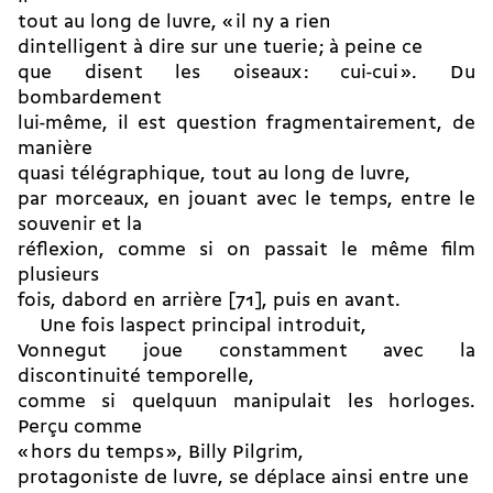
tout au long de luvre, « il ny a rien
dintelligent à dire sur une tuerie ; à peine ce
que disent les oiseaux : cui-cui ». Du
bombardement
lui-même, il est question fragmentairement, de
manière
quasi télégraphique, tout au long de luvre,
par morceaux, en jouant avec le temps, entre le
souvenir et la
réflexion, comme si on passait le même film
plusieurs
fois, dabord en arrière [71], puis en avant.
Une fois laspect principal introduit,
Vonnegut joue constamment avec la
discontinuité temporelle,
comme si quelquun manipulait les horloges.
Perçu comme
« hors du temps », Billy Pilgrim,
protagoniste de luvre, se déplace ainsi entre une