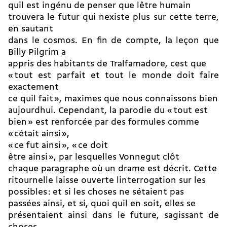
quil est ingénu de penser que lêtre humain
trouvera le futur qui nexiste plus sur cette terre,
en sautant
dans le cosmos. En fin de compte, la leçon que
Billy Pilgrim a
appris des habitants de Tralfamadore, cest que
« tout est parfait et tout le monde doit faire
exactement
ce quil fait », maximes que nous connaissons bien
aujourdhui. Cependant, la parodie du « tout est
bien » est renforcée par des formules comme
« cétait ainsi »,
« ce fut ainsi », « ce doit
être ainsi », par lesquelles Vonnegut clôt
chaque paragraphe où un drame est décrit. Cette
ritournelle laisse ouverte linterrogation sur les
possibles : et si les choses ne sétaient pas
passées ainsi, et si, quoi quil en soit, elles se
présentaient ainsi dans le future, sagissant de