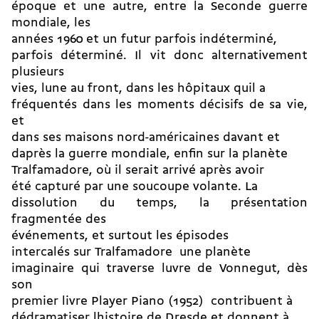
époque et une autre, entre la Seconde guerre
mondiale, les
années 1960 et un futur parfois indéterminé,
parfois déterminé. Il vit donc alternativement
plusieurs
vies, lune au front, dans les hôpitaux quil a
fréquentés dans les moments décisifs de sa vie,
et
dans ses maisons nord-américaines davant et
daprès la guerre mondiale, enfin sur la planète
Tralfamadore, où il serait arrivé après avoir
été capturé par une soucoupe volante. La
dissolution du temps, la présentation
fragmentée des
événements, et surtout les épisodes
intercalés sur Tralfamadore  une planète
imaginaire qui traverse luvre de Vonnegut, dès
son
premier livre Player Piano (1952)  contribuent à
dédramatiser lhistoire de Dresde et donnent à