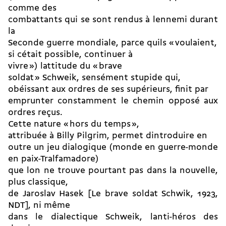
comme des
combattants qui se sont rendus à lennemi durant
la
Seconde guerre mondiale, parce quils « voulaient,
si cétait possible, continuer à
vivre ») lattitude du « brave
soldat » Schweik, sensément stupide qui,
obéissant aux ordres de ses supérieurs, finit par
emprunter constamment le chemin opposé aux
ordres reçus.
Cette nature « hors du temps »,
attribuée à Billy Pilgrim, permet dintroduire en
outre un jeu dialogique (monde en guerre-monde
en paix-Tralfamadore)
que lon ne trouve pourtant pas dans la nouvelle,
plus classique,
de Jaroslav Hasek [Le brave soldat Schwik, 1923,
NDT], ni même
dans le dialectique Schweik, lanti-héros des