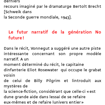
derniers
recours imaginé par le dramaturge Bertolt Brecht
[Schweik dans
la Seconde guerre mondiale, 1943].
Le futur narratif de la génération No
future !
Dans le récit, Vonnegut a suggéré une autre piste
intéressante concernant son propre modèle
narratif. A un
moment déterminé du récit, le capitaine
dinfanterie Eliot Rosewater  qui occupe le grabat
voisin
de celui de Billy Pilgrim et lintroduit aux
mystères de
la science-fiction, considérant que celle-ci « est
dune grande aide dans lessai de se refaire
eux-mêmes et de refaire lunivers entier »