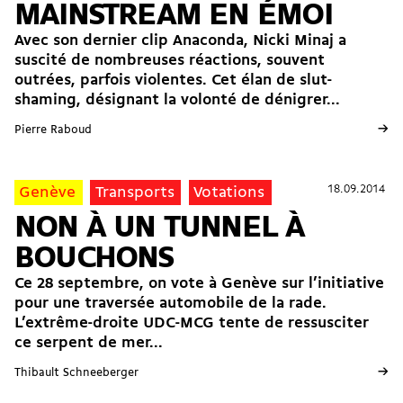
MAINSTREAM EN ÉMOI
Avec son dernier clip Anaconda, Nicki Minaj a
suscité de nombreuses réactions, souvent
outrées, parfois violentes. Cet élan de slut-
shaming, désignant la volonté de dénigrer...
→
Pierre Raboud
18.09.2014
18.09.2014
Genève
Transports
Votations
NON À UN TUNNEL À
BOUCHONS
Ce 28 septembre, on vote à Genève sur l’initiative
pour une traversée automobile de la rade.
L’extrême-droite UDC-MCG tente de ressusciter
ce serpent de mer...
→
Thibault Schneeberger