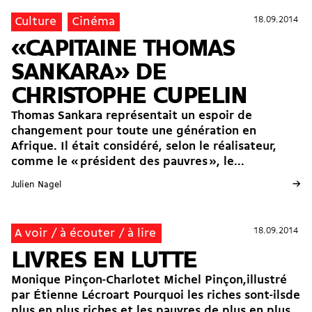
18.09.2014
18.09.2014
Culture
Cinéma
«CAPITAINE THOMAS
SANKARA» DE
CHRISTOPHE CUPELIN
Thomas Sankara représentait un espoir de
changement pour toute une génération en
Afrique. Il était considéré, selon le réalisateur,
comme le « président des pauvres », le...
→
Julien Nagel
18.09.2014
18.09.2014
A voir / à écouter / à lire
LIVRES EN LUTTE
Monique Pinçon-Charlotet Michel Pinçon,illustré
par Étienne Lécroart Pourquoi les riches sont-ilsde
plus en plus riches et les pauvres de plus en plus