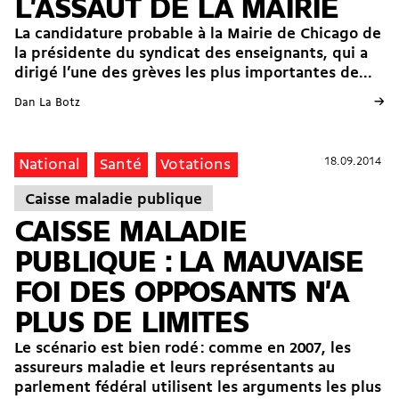
L'ASSAUT DE LA MAIRIE
La candidature probable à la Mairie de Chicago de
la présidente du syndicat des enseignants, qui a
dirigé l’une des grèves les plus importantes de...
→
Dan La Botz
18.09.2014
18.09.2014
National
Santé
Votations
Caisse maladie publique
CAISSE MALADIE
PUBLIQUE : LA MAUVAISE
FOI DES OPPOSANTS N'A
PLUS DE LIMITES
Le scénario est bien rodé : comme en 2007, les
assureurs maladie et leurs représentants au
parlement fédéral utilisent les arguments les plus