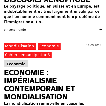
Le paysage politique, en Suisse et en Europe, est
indubitablement et très largement envahi par ce
que l’on nomme communément le « problème de
l’immigration ». Un...
→
Vincent Trunde
18.09.2014
18.09.2014
Mondialisation
Économie
Cahiers émancipationS
Economie
ECONOMIE :
IMPÉRIALISME
CONTEMPORAIN ET
MONDIALISATION
La mondialisation remet-elle en cause les