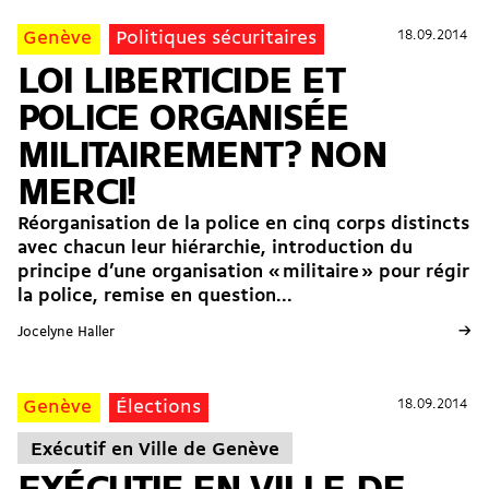
18.09.2014
18.09.2014
Genève
Politiques sécuritaires
LOI LIBERTICIDE ET
POLICE ORGANISÉE
MILITAIREMENT? NON
MERCI!
Réorganisation de la police en cinq corps distincts
avec chacun leur hiérarchie, introduction du
principe d’une organisation « militaire » pour régir
la police, remise en question...
→
Jocelyne Haller
18.09.2014
18.09.2014
Genève
Élections
Exécutif en Ville de Genève