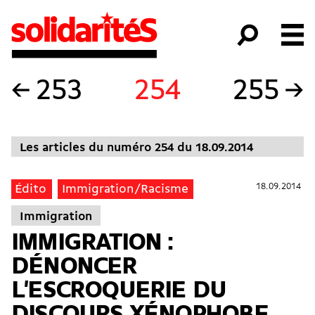
←
253
254
255
→
Les articles du numéro 254 du 18.09.2014
18.09.2014
18.09.2014
Édito
Immigration/Racisme
Immigration
IMMIGRATION :
DÉNONCER
L'ESCROQUERIE DU
DISCOURS XÉNOPHOBE