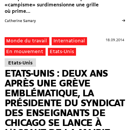
«campisme» surdimensionne une grille
où prime...
→
Catherine Samary
18.09.2014
18.09.2014
Monde du travail
International
En mouvement
Etats-Unis
Etats-Unis
ETATS-UNIS : DEUX ANS
APRÈS UNE GRÈVE
EMBLÉMATIQUE, LA
PRÉSIDENTE DU SYNDICAT
DES ENSEIGNANTS DE
CHICAGO SE LANCE À