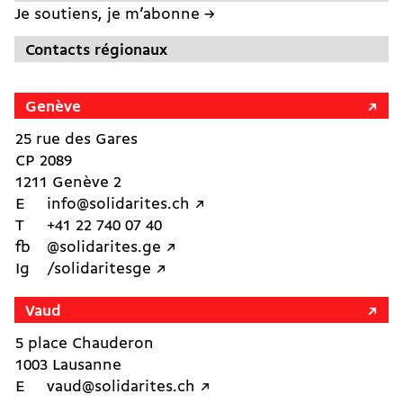
Je soutiens, je m’abonne →
Contacts régionaux
Genève
25 rue des Gares
CP 2089
1211 Genève 2
E
info@solidarites.ch ↗︎
T
+41 22 740 07 40
fb
@solidarites.ge ↗︎
Ig
/solidaritesge ↗︎
Vaud
5 place Chauderon
1003 Lausanne
E
vaud@solidarites.ch ↗︎