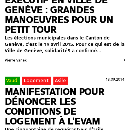
EXÉCUTIF EN VILLE DE
GENÈVE : GRANDES
MANOEUVRES POUR UN
PETIT TOUR
Les élections municipales dans le Canton de
Genève, c’est le 19 avril 2015. Pour ce qui est de la
Ville de Genève, solidaritéS a confirmé...
→
Pierre Vanek
18.09.2014
18.09.2014
Vaud
Logement
Asile
MANIFESTATION POUR
DÉNONCER LES
CONDITIONS DE
LOGEMENT À L'EVAM
Une cinquantaine de requérant·e·s d’asile