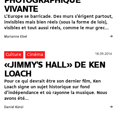
PHOTOGRAPHIQUE
VIVANTE
L’Europe se barricade. Des murs s’érigent partout,
invisibles mais bien réels (sous la forme de lois),
visibles et tout aussi réels, comme le mur grec...
→
Marianne Ebel
18.09.2014
18.09.2014
Culture
Cinéma
«JIMMY'S HALL» DE KEN
LOACH
Pour ce qui devrait être son dernier film, Ken
Loach signe un sujet historique sur fond
d’indépendance et où rayonne la musique. Nous
avons été...
→
Daniel Künzi