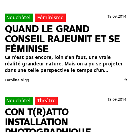
18.09.2014
18.09.2014
Neuchâtel
Féminisme
QUAND LE GRAND
CONSEIL RAJEUNIT ET SE
FÉMINISE
Ce n’est pas encore, loin s’en faut, une vraie
réalité grandeur nature. Mais on a pu se projeter
dans une telle perspective le temps d’un...
→
Caroline Nigg
18.09.2014
18.09.2014
Neuchâtel
Théâtre
CON T(R)ATTO
INSTALLATION