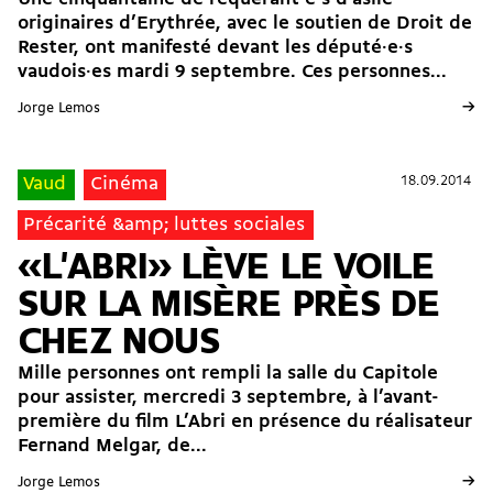
originaires d’Erythrée, avec le soutien de Droit de
Rester, ont manifesté devant les député·e·s
vaudois·es mardi 9 septembre. Ces personnes...
→
Jorge Lemos
18.09.2014
18.09.2014
Vaud
Cinéma
Précarité &amp; luttes sociales
«L'ABRI» LÈVE LE VOILE
SUR LA MISÈRE PRÈS DE
CHEZ NOUS
Mille personnes ont rempli la salle du Capitole
pour assister, mercredi 3 septembre, à l’avant-
première du film L’Abri en présence du réalisateur
Fernand Melgar, de...
→
Jorge Lemos