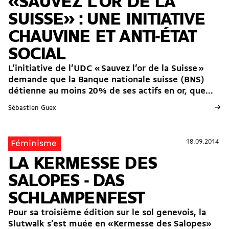
«SAUVEZ L'OR DE LA
SUISSE» : UNE INITIATIVE
CHAUVINE ET ANTI-ÉTAT
SOCIAL
L’initiative de l’UDC « Sauvez l’or de la Suisse »
demande que la Banque nationale suisse (BNS)
détienne au moins 20 % de ses actifs en or, que...
→
Sébastien Guex
18.09.2014
18.09.2014
Féminisme
LA KERMESSE DES
SALOPES - DAS
SCHLAMPENFEST
Pour sa troisième édition sur le sol genevois, la
Slutwalk s’est muée en «Kermesse des Salopes»