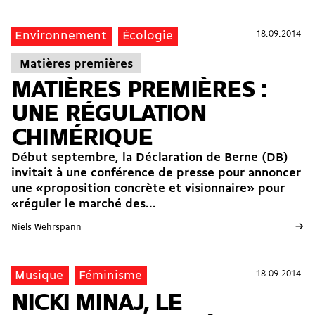
18.09.2014
18.09.2014
Environnement
Écologie
Matières premières
MATIÈRES PREMIÈRES :
UNE RÉGULATION
CHIMÉRIQUE
Début septembre, la Déclaration de Berne (DB)
invitait à une conférence de presse pour annoncer
une «proposition concrète et visionnaire» pour
«réguler le marché des...
→
Niels Wehrspann
18.09.2014
18.09.2014
Musique
Féminisme
NICKI MINAJ, LE