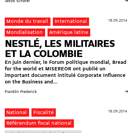
→
Jakob Schafer
18.09.2014
18.09.2014
Monde du travail
International
Mondialisation
Amérique latine
NESTLÉ, LES MILITAIRES
ET LA COLOMBIE
En juin dernier, le Forum politique mondial, Bread
for the world et MISEREOR ont publié un
important document intitulé Corporate Influence
on the Business and...
→
Franklin Frederick
18.09.2014
18.09.2014
National
Fiscalité
Référendum fiscal national