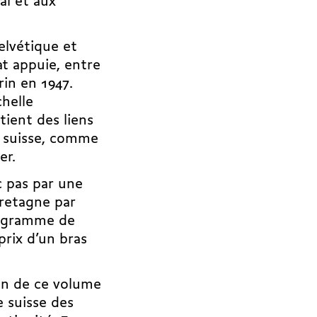
al et aux
elvétique et
at appuie, entre
rin
en 1947.
chelle
tient des liens
e suisse, comme
er.
c pas par une
Bretagne par
rogramme de
prix d’un bras
ion de ce volume
ue suisse des