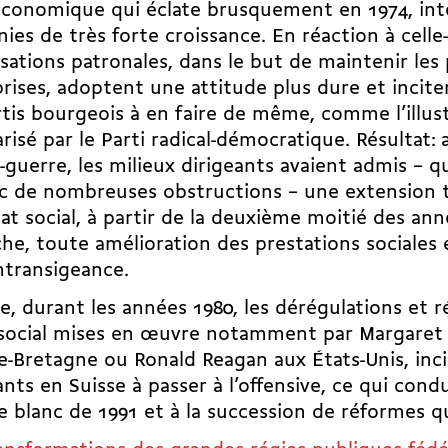
économique qui éclate brusquement en 1974, int
ies de très forte croissance. En réaction à celle-c
sations patronales, dans le but de maintenir les 
rises, adoptent une attitude plus dure et incite
rtis bourgeois à en faire de même, comme l’illus
risé par le Parti radical-­démocratique. Résultat:
s-guerre, les milieux dirigeants avaient admis – q
c de nombreuses obstructions – une extension t
tat social, à partir de la deuxième moitié des an
he, toute amélioration des prestations sociales
ntransigeance.
e, durant les années 1980, les dérégulations et 
 social mises en œuvre notamment par Margaret
-­Bretagne ou Ronald Reagan aux États-­Unis, inci
ants en Suisse à passer à l’offensive, ce qui co
re blanc de 1991 et à la succession de réformes qu