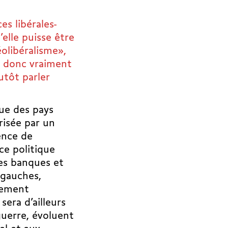
es libérales-
elle puisse être
éolibéralisme»,
il donc vraiment
utôt parler
que des pays
érisée par un
ence de
ce politique
des banques et
 gauches,
tement
sera d’ailleurs
guerre, évoluent