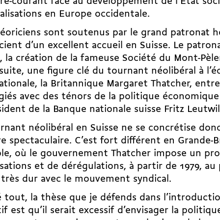
re-courant face au développement de l’État soci
alisations en Europe occidentale.
éoriciens sont soutenus par le grand patronat h
cient d’un excellent accueil en Suisse. Le patron
, la création de la fameuse
Société du Mont-Pèle
 suite, une figure clé du
tournant néolibéral à l’é
ationale
, la Britannique Margaret Thatcher, entre
égiés avec des ténors de la politique économiqu
sident de la Banque nationale suisse Fritz Leutwil
rnant néolibéral en Suisse ne se concrétise don
e spectaculaire. C’est fort différent en Grande-
le, où le gouvernement Thatcher impose un p
isations et de dérégulations, à partir de 1979, au 
 très dur avec le mouvement syndical.
 tout, la thèse que je défends dans l’introduct
tif est qu’il serait excessif d’envisager la politiq