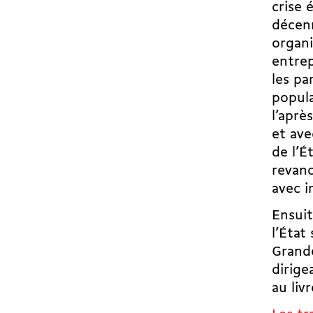
crise 
décenn
organi
entrep
les pa
popula
l’aprè
et ave
de l’É
revanc
avec i
Ensuit
l’État
Grande
dirige
au liv