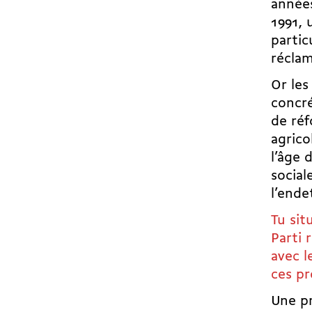
années
1991, 
partic
réclam
Or les
concré
de réf
agrico
l’âge 
sociale
l’ende
Tu sit
Parti 
avec l
ces pr
Une pr