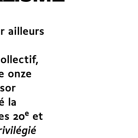
r ailleurs
llectif,
de onze
ssor
é la
es 20
e
et
ivilégié