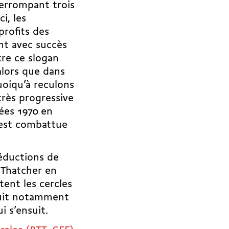
errompant trois
i, les
profits des
nt avec succès
tre ce slogan
 alors que dans
uoiqu’à reculons
rès progressive
nées 1970 en
 est combattue
réductions de
 Thatcher en
tent les cercles
nduit notamment
i s’ensuit.