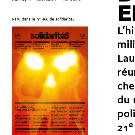
Bluesky ↗
Facebook ↗
Courriel ↗
E
Paru dans le n° 466 de
solidaritéS
L’h
mil
Lau
réu
che
du 
pol
21
e