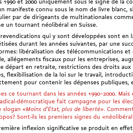
 1990 et 2000 uniquement sous le signe de la co
un manifeste connu sous le nom de livre blanc, 
ulier par de dirigeants de multinationales comm
e un tournant néolibéral en Suisse.
 revendications qui y sont développées sont en l
tisées durant les années suivantes, par une suc
ormes: libéralisation des télécommunications e
le, allégements fiscaux pour les entreprises, au
de départ en retraite, restrictions des droits aux
s, flexibilisation de la loi sur le travail, introduc
ttement pour contenir les dépenses publiques, 
ues ce tournant dans les années 1990–2000. Mais e
radical-démocratique fait campagne pour les élec
e slogan
«Moins d’État, plus de liberté»
. Comment
opos? Sont-ils les premiers signes du «néolibéra
emière inflexion significative se produit en effet 