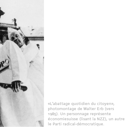
«L’abattage quotidien du citoyen»,
photomontage de Walter Erb (vers
1985). Un personnage représente
économiesuisse (lisant la NZZ), un autre
le Parti radical-­démocratique.