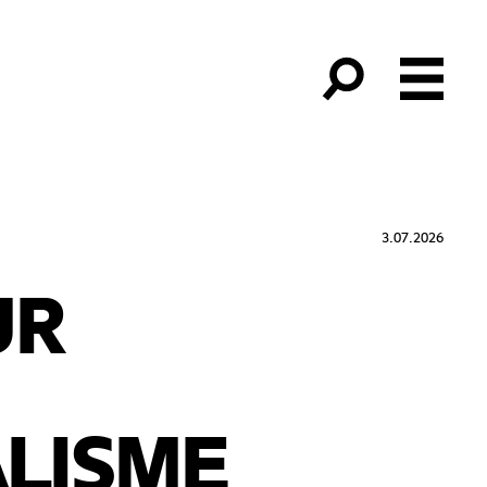
3.07.2026
UR
LISME