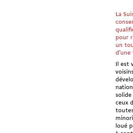
La Sui
conser
qualifi
pour r
un tou
d’une 
Il est
voisin
dévelo
nation
solide
ceux d
toute
minori
loué p