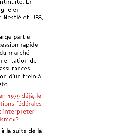
ntinuité. En
signé en
e Nestlé et UBS,
arge partie
cession rapide
t du marché
gmentation de
 assurances
tion d’un frein à
etc.
n 1979 déjà, le
tions fédérales
 interpréter
lisme»?
à la suite de la