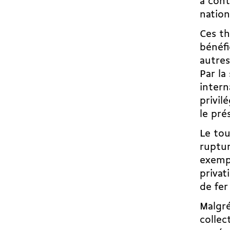
à cont
nation
Ces th
bénéfi
autres
Par la
intern
privil
le pré
Le tou
ruptur
exemp
privat
de fer
Malgré
collec