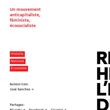
Un mouvement
anticapitaliste,
féministe,
écosocialiste
R
Histoire
National
H
Économie
L
Auteur·ices:
José Sanchez →
D
Partagez: