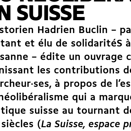
N SUISSE
istorien
Hadrien Buclin
– pa
itant et élu de solidaritéS à
sanne – édite un ouvrage co
nissant les contributions 
rcheur·ses, à propos de l’e
néolibéralisme qui a marqu
itique suisse au tournant d
siècles (
La Suisse, espace pr